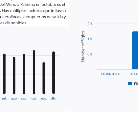
del Meno a Palermo en octubre es el
Hay múltiples factores que influyen
r aerolíneas, aeropuertos de salida y
nes disponibles.
2.4
Bar
Chart
Number of flights
graphic.
chart
1.6
with
6
bars.
0.8
The
chart
has
00:00 - 06:00
06:00
1
Fl
X
End
of
axis
interactive
displaying
chart
jul.
ago.
sep.
oct.
nov.
dic.
categories.
Range:
6
categories.
The
chart
has