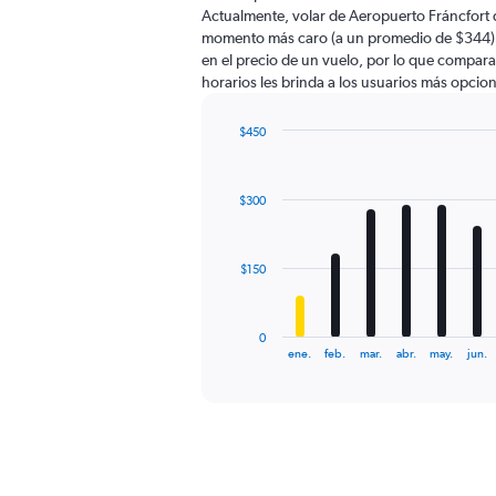
The
Actualmente, volar de Aeropuerto Fráncfort 
chart
momento más caro (a un promedio de $344). 
has
en el precio de un vuelo, por lo que compara
1
horarios les brinda a los usuarios más opcio
Y
axis
displaying
$450
values.
Bar
Chart
Range:
graphic.
chart
with
0
$300
12
to
bars.
600.
The
$150
chart
has
1
0
X
End
ene.
feb.
mar.
abr.
may.
jun.
of
axis
interactive
displaying
chart
categories.
Range:
12
categories.