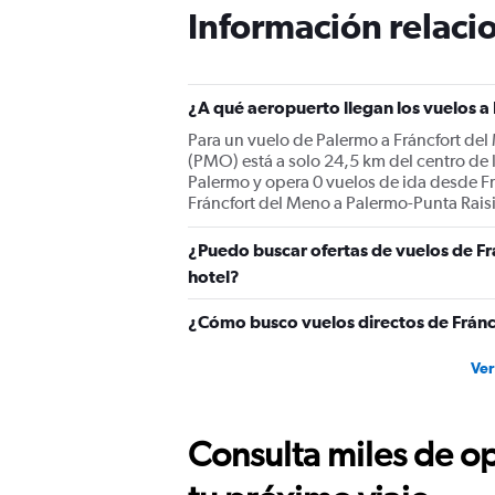
The
Información relacio
chart
has
1
Y
¿A qué aeropuerto llegan los vuelos 
axis
displaying
Para un vuelo de Palermo a Fráncfort del
values.
(PMO) está a solo 24,5 km del centro de 
Range:
Palermo y opera 0 vuelos de ida desde F
0
Fráncfort del Meno a Palermo-Punta Raisi
to
450.
¿Puedo buscar ofertas de vuelos de Fr
hotel?
¿Cómo busco vuelos directos de Fránc
Ver
Consulta miles de op