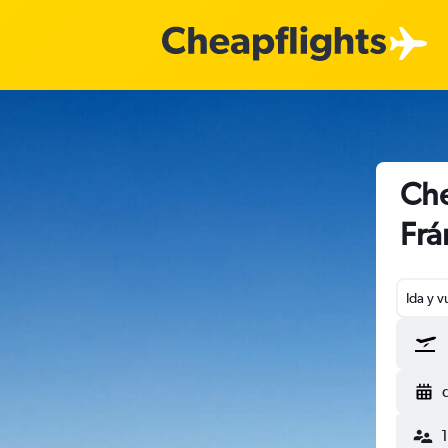
Che
Frá
Ida y v