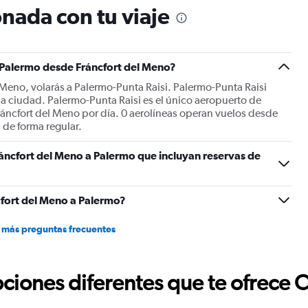
nada con tu viaje
1
Y
axis
displaying
Number
a Palermo desde Fráncfort del Meno?
of
 Meno, volarás a Palermo-Punta Raisi. Palermo-Punta Raisi
flights.
la ciudad. Palermo-Punta Raisi es el único aeropuerto de
Range:
ráncfort del Meno por día. 0 aerolíneas operan vuelos desde
0
 de forma regular.
to
2.4.
áncfort del Meno a Palermo que incluyan reservas de
fort del Meno a Palermo?
 más preguntas frecuentes
ciones diferentes que te ofrece 