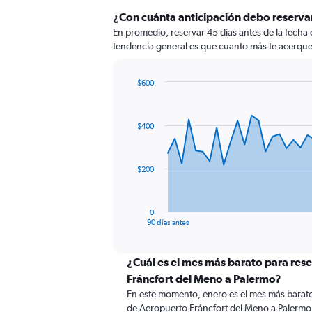
¿Con cuánta anticipación debo reserva
En promedio, reservar 45 días antes de la fecha
tendencia general es que cuanto más te acerques 
$600
Chart
Chart
graphic.
with
91
$400
data
points.
The
$200
chart
has
1
0
X
End
90 días antes
of
axis
interactive
displaying
chart
categories.
¿Cuál es el mes más barato para res
Range:
Fráncfort del Meno a Palermo?
91
En este momento, enero es el mes más barato
categories.
de Aeropuerto Fráncfort del Meno a Palermo