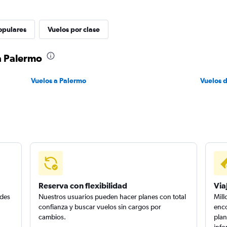
opulares
Vuelos por clase
a Palermo
Vuelos a Palermo
Vuelos 
Reserva con flexibilidad
Via
edes
Nuestros usuarios pueden hacer planes con total
Mill
confianza y buscar vuelos sin cargos por
enco
cambios.
plan