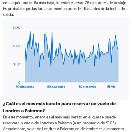
conseguir una tarifa más baja, intenta reservar 76 días antes de tu viaje.
Es probable que las tarifas aumenten unos 15 días antes de la fecha de
salida.
$450
Chart
Chart
graphic.
with
91
$300
data
points.
The
$150
chart
has
1
0
X
End
90 días antes
60 días antes
30 días antes
El mis…
of
axis
interactive
displaying
chart
categories.
¿Cuál es el mes más barato para reservar un vuelo de
Range:
Londres a Palermo?
91
En este momento, enero es el mes más barato en el que se puede
categories.
reservar un vuelo de Londres a Palermo (a un promedio de $103).
The
Actualmente, volar de Londres a Palermo en diciembre es el momento
chart