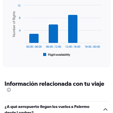
has
12
1
Bar
Chart
Number of flights
Y
graphic.
chart
axis
8
with
6
displaying
bars.
values.
4
Range:
The
0
chart
to
has
450.
00:00 - 06:00
06:00 - 12:00
12:00 - 18:00
18:00 - 00:00
1
Flight availability
X
End
of
axis
interactive
displaying
chart
categories.
Range:
6
Información relacionada con tu viaje
categories.
The
chart
has
1
¿A qué aeropuerto llegan los vuelos a Palermo
Y
desde Londres?