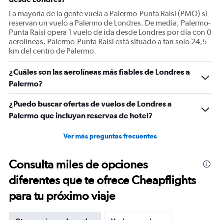
axis
displaying
La mayoría de la gente vuela a Palermo-Punta Raisi (PMO) si
Number
reservan un vuelo a Palermo de Londres. De media, Palermo-
of
Punta Raisi opera 1 vuelo de ida desde Londres por día con 0
flights.
aerolíneas. Palermo-Punta Raisi está situado a tan solo 24,5
Range:
km del centro de Palermo.
0
to
¿Cuáles son las aerolíneas más fiables de Londres a
12.
Palermo?
¿Puedo buscar ofertas de vuelos de Londres a
Palermo que incluyan reservas de hotel?
Ver más preguntas frecuentes
Consulta miles de opciones
diferentes que te ofrece Cheapflights
para tu próximo viaje