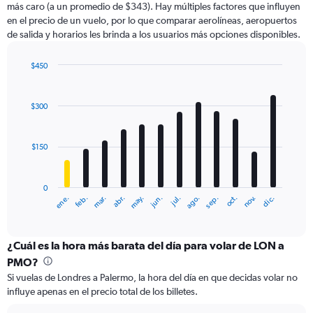
más caro (a un promedio de $343). Hay múltiples factores que influyen
has
en el precio de un vuelo, por lo que comparar aerolíneas, aeropuertos
1
de salida y horarios les brinda a los usuarios más opciones disponibles.
Y
axis
displaying
$450
values.
Bar
Chart
Range:
graphic.
chart
with
0
$300
12
to
bars.
450.
$150
The
chart
has
0
1
ene.
feb.
mar.
abr.
may.
jun.
jul.
ago.
sep.
oct.
nov.
dic.
X
End
of
axis
interactive
displaying
chart
categories.
¿Cuál es la hora más barata del día para volar de LON a
Range:
PMO?
12
Si vuelas de Londres a Palermo, la hora del día en que decidas volar no
categories.
influye apenas en el precio total de los billetes.
The
chart