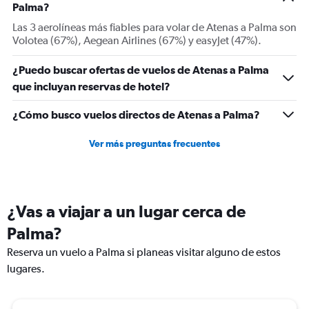
Palma?
axis
displaying
Las 3 aerolíneas más fiables para volar de Atenas a Palma son
Number
Volotea (67%), Aegean Airlines (67%) y easyJet (47%).
of
flights.
¿Puedo buscar ofertas de vuelos de Atenas a Palma
Range:
que incluyan reservas de hotel?
0
to
2.4.
¿Cómo busco vuelos directos de Atenas a Palma?
Ver más preguntas frecuentes
¿Vas a viajar a un lugar cerca de
Palma?
Reserva un vuelo a Palma si planeas visitar alguno de estos
lugares.