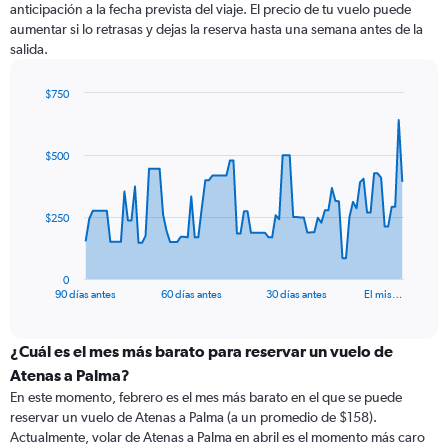
anticipación a la fecha prevista del viaje. El precio de tu vuelo puede
aumentar si lo retrasas y dejas la reserva hasta una semana antes de la
salida.
$750
Chart
Chart
graphic.
with
91
$500
data
points.
The
$250
chart
has
1
0
X
End
90 días antes
60 días antes
30 días antes
El mis…
of
axis
interactive
displaying
chart
categories.
¿Cuál es el mes más barato para reservar un vuelo de
Range:
Atenas a Palma?
91
En este momento, febrero es el mes más barato en el que se puede
categories.
reservar un vuelo de Atenas a Palma (a un promedio de $158).
The
Actualmente, volar de Atenas a Palma en abril es el momento más caro
chart