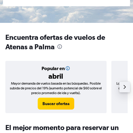
Encuentra ofertas de vuelos de
Atenas a Palma
Popular en
abril
Mayor demanda de vuelos basada en las búsquedas. Posible
Los precio
subida de precios del 19% (aumento potencial de $60 sobre el
de precio
precio promedio de ida y vuelta).
Buscar ofertas
El mejor momento para reservar un