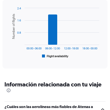
has
1
2.4
Y
Bar
Chart
Number of flights
graphic.
chart
axis
1.6
with
displaying
6
values.
bars.
Range:
0.8
0
The
to
chart
450.
has
00:00 - 06:00
06:00 - 12:00
12:00 - 18:00
18:00 - 00:00
1
Flight availability
X
End
of
axis
interactive
displaying
chart
categories.
Range:
6
Información relacionada con tu viaje
categories.
The
chart
has
1
¿Cuáles son las aerolíneas más fiables de Atenas a
Y