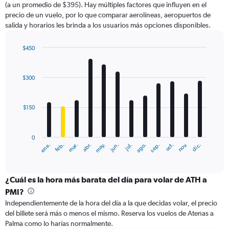
(a un promedio de $395). Hay múltiples factores que influyen en el
has
precio de un vuelo, por lo que comparar aerolíneas, aeropuertos de
1
salida y horarios les brinda a los usuarios más opciones disponibles.
Y
axis
displaying
$450
values.
Bar
Chart
Range:
graphic.
chart
with
0
$300
12
to
bars.
750.
$150
The
chart
has
0
1
ene.
feb.
mar.
abr.
may.
jun.
jul.
ago.
sep.
oct.
nov.
dic.
X
End
of
axis
interactive
displaying
chart
categories.
¿Cuál es la hora más barata del día para volar de ATH a
Range:
PMI?
12
Independientemente de la hora del día a la que decidas volar, el precio
categories.
del billete será más o menos el mismo. Reserva los vuelos de Atenas a
The
Palma como lo harías normalmente.
chart