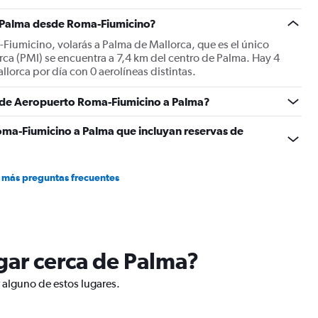
displaying
Number
a Palma desde Roma-Fiumicino?
of
flights.
Fiumicino, volarás a Palma de Mallorca, que es el único
Range:
ca (PMI) se encuentra a 7,4 km del centro de Palma. Hay 4
0
orca por día con 0 aerolíneas distintas.
to
15.
es de Aeropuerto Roma-Fiumicino a Palma?
oma-Fiumicino a Palma que incluyan reservas de
 más preguntas frecuentes
ugar cerca de Palma?
r alguno de estos lugares.