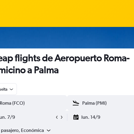
ap flights de Aeropuerto Roma-
micino a Palma
uelta
lun. 7/9
lun. 14/9
1 pasajero, Económica