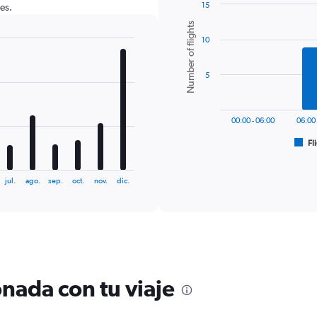
15
es.
Bar
Chart
Number of flights
graphic.
chart
10
with
6
bars.
5
The
chart
has
00:00 - 06:00
06:00 
1
Fl
X
End
of
axis
interactive
displaying
chart
jul.
ago.
sep.
oct.
nov.
dic.
categories.
Range:
6
categories.
The
chart
has
1
nada con tu viaje
Y
axis