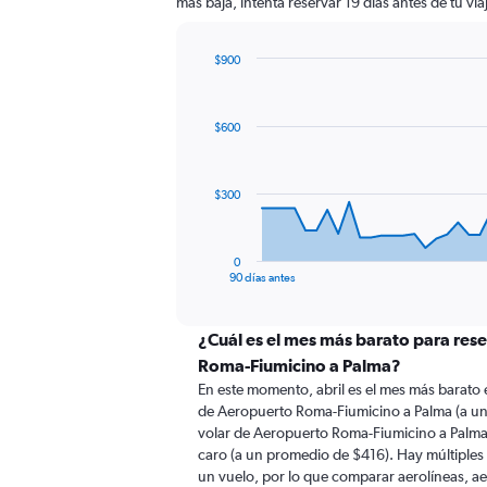
más baja, intenta reservar 19 días antes de tu vi
$900
Chart
Chart
graphic.
with
91
$600
data
points.
The
$300
chart
has
1
0
X
End
90 días antes
of
axis
interactive
displaying
chart
categories.
¿Cuál es el mes más barato para res
Range:
Roma-Fiumicino a Palma?
91
En este momento, abril es el mes más barato 
categories.
de Aeropuerto Roma-Fiumicino a Palma (a u
The
volar de Aeropuerto Roma-Fiumicino a Palm
chart
caro (a un promedio de $416). Hay múltiples 
has
un vuelo, por lo que comparar aerolíneas, ae
1