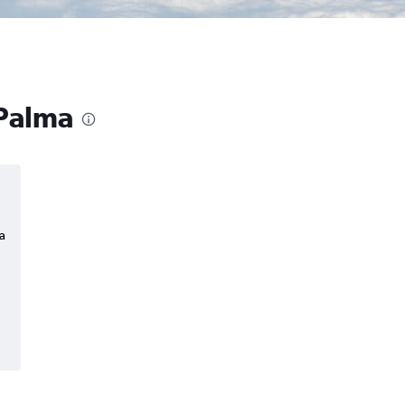
 Palma
a