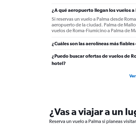
Y
¿A qué aeropuerto llegan los vuelos 
axis
displaying
Si reservas un vuelo a Palma desde Roma-
values.
aeropuerto de la ciudad. Palma de Mallor
Range:
vuelos de Roma-Fiumicino a Palma de Mall
0
to
¿Cuáles son las aerolíneas más fiabl
450.
¿Puedo buscar ofertas de vuelos de R
hotel?
Ver
¿Vas a viajar a un l
Reserva un vuelo a Palma si planeas visita