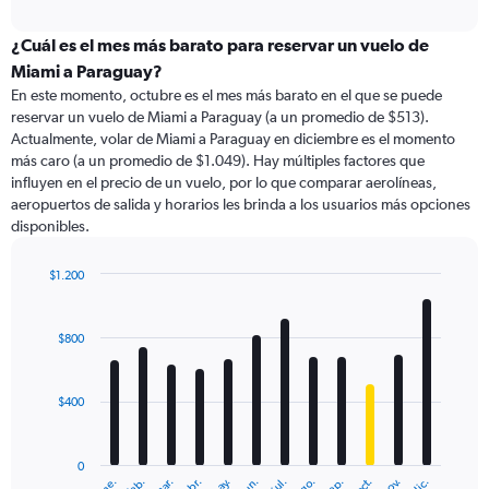
axis
interactive
displaying
chart
categories.
¿Cuál es el mes más barato para reservar un vuelo de
Range:
Miami a Paraguay?
91
En este momento, octubre es el mes más barato en el que se puede
categories.
reservar un vuelo de Miami a Paraguay (a un promedio de $513).
The
Actualmente, volar de Miami a Paraguay en diciembre es el momento
chart
más caro (a un promedio de $1.049). Hay múltiples factores que
has
influyen en el precio de un vuelo, por lo que comparar aerolíneas,
1
aeropuertos de salida y horarios les brinda a los usuarios más opciones
Y
disponibles.
axis
displaying
values.
$1.200
Range:
Bar
Chart
0
graphic.
chart
with
to
$800
12
2400.
bars.
$400
The
chart
has
0
1
ene.
feb.
mar.
abr.
may.
jun.
jul.
ago.
sep.
oct.
nov.
dic.