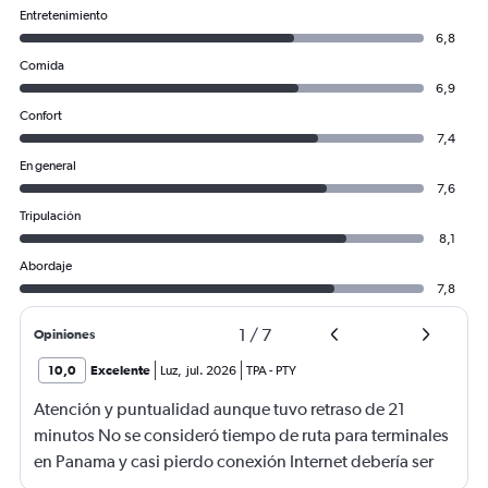
Entretenimiento
6,8
Comida
6,9
Confort
7,4
En general
7,6
Tripulación
8,1
Abordaje
7,8
1
/
7
Opiniones
10,0
Excelente
Luz
,
jul. 2026
TPA
-
PTY
Atención y puntualidad aunque tuvo retraso de 21
minutos No se consideró tiempo de ruta para terminales
en Panama y casi pierdo conexión Internet debería ser
gratis