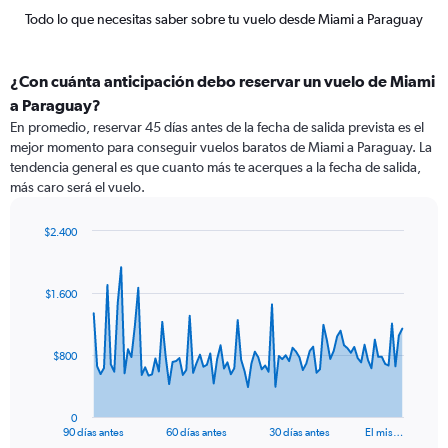
Todo lo que necesitas saber sobre tu vuelo desde Miami a Paraguay
¿Con cuánta anticipación debo reservar un vuelo de Miami
a Paraguay?
En promedio, reservar 45 días antes de la fecha de salida prevista es el
mejor momento para conseguir vuelos baratos de Miami a Paraguay. La
tendencia general es que cuanto más te acerques a la fecha de salida,
más caro será el vuelo.
$2.400
Chart
Chart
graphic.
with
91
$1.600
data
points.
The
$800
chart
has
1
0
X
End
90 días antes
60 días antes
30 días antes
El mis…
of