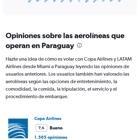
X
End
of
axis
interactive
displaying
chart
categories.
Range:
12
Opiniones sobre las aerolíneas que
categories.
The
operan en Paraguay
chart
has
Hazte una idea de cómo es volar con Copa Airlines y LATAM
1
Y
Airlines desde Miami a Paraguay leyendo las opiniones de
axis
usuarios anteriores. Los usuarios también han valorado las
displaying
aerolíneas según las opciones de entretenimiento, la
values.
comodidad, la comida, la tripulación, el servicio y el
Range:
0
procedimiento de embarque.
to
1200.
Copa Airlines
Bueno
7,6
1.565 opiniones