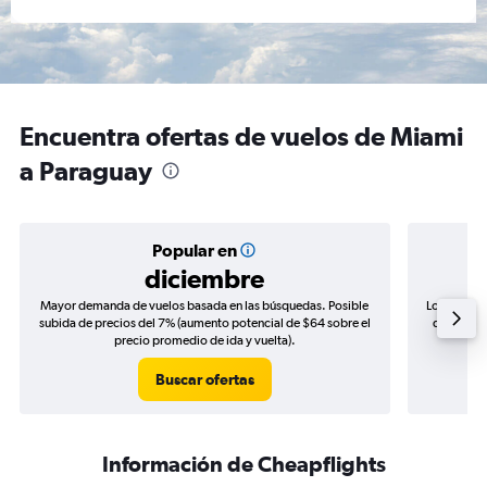
Encuentra ofertas de vuelos de Miami
a Paraguay
Popular en
diciembre
Mayor demanda de vuelos basada en las búsquedas. Posible
Los precio
subida de precios del 7% (aumento potencial de $64 sobre el
de precios
precio promedio de ida y vuelta).
Buscar ofertas
Información de Cheapflights