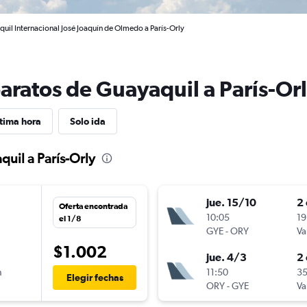
uil Internacional José Joaquín de Olmedo a París-Orly
aratos de Guayaquil a París-Or
tima hora
Solo ida
uil a París-Orly
jue. 15/10
2 
Oferta encontrada
n
10:05
19
el 1/8
GYE
-
ORY
Va
$1.002
jue. 4/3
2 
n
11:50
35
Elegir fechas
ORY
-
GYE
Va