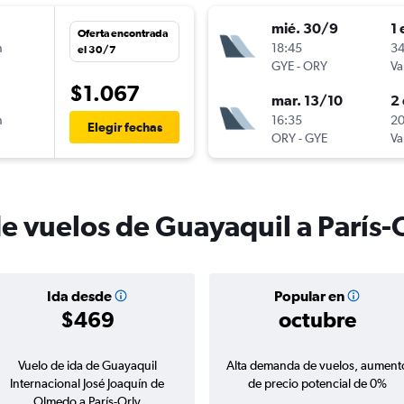
mié. 30/9
1 
Oferta encontrada
n
18:45
34
el 30/7
GYE
-
ORY
Va
$1.067
mar. 13/10
2 
n
16:35
20
Elegir fechas
ORY
-
GYE
Va
e vuelos de Guayaquil a París-
Ida desde
Popular en
$469
octubre
Vuelo de ida de Guayaquil
Alta demanda de vuelos, aument
Internacional José Joaquín de
de precio potencial de 0%
Olmedo a París-Orly