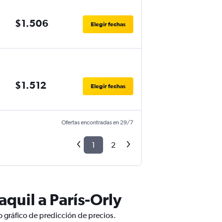
$1.506
Elegir fechas
$1.512
Elegir fechas
Ofertas encontradas en 29/7
1
2
quil a París-Orly
o gráfico de predicción de precios.