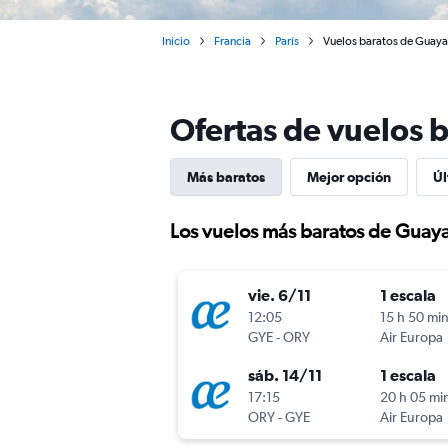
Inicio
Francia
París
Vuelos baratos de Guayaq
Ofertas de vuelos b
Más baratos
Mejor opción
Úl
Los vuelos más baratos de Guayaq
vie. 6/11
1 escala
12:05
15 h 50 mi
GYE
-
ORY
Air Europa
sáb. 14/11
1 escala
17:15
20 h 05 mi
ORY
-
GYE
Air Europa