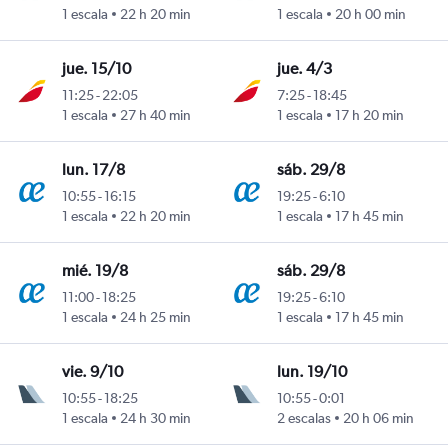
1 escala
22 h 20 min
1 escala
20 h 00 min
jue. 15/10
jue. 4/3
11:25
-
22:05
7:25
-
18:45
1 escala
27 h 40 min
1 escala
17 h 20 min
lun. 17/8
sáb. 29/8
10:55
-
16:15
19:25
-
6:10
1 escala
22 h 20 min
1 escala
17 h 45 min
mié. 19/8
sáb. 29/8
11:00
-
18:25
19:25
-
6:10
1 escala
24 h 25 min
1 escala
17 h 45 min
vie. 9/10
lun. 19/10
10:55
-
18:25
10:55
-
0:01
1 escala
24 h 30 min
2 escalas
20 h 06 min