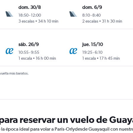
dom. 30/8
dom. 6/9
18:50
-
12:00
8:10
-
8:40
3 escalas
34 h 10 min
2 escalas
31 h 30 min
sáb. 26/9
jue. 15/10
10:55
-
9:55
19:25
-
6:10
1 escala
16 h 00 min
1 escala
17 h 45 min
 vuelta más baratos.
ara reservar un vuelo de Guaya
 la época ideal para volar a París-Orlydesde Guayaquil con nuestr