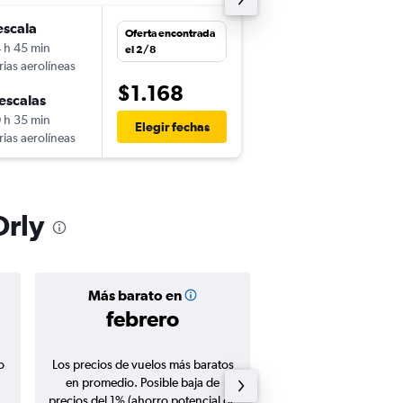
escala
mié. 30/9
Oferta encontrada
 h 45 min
18:45
el 2/8
rias aerolíneas
GYE
-
ORY
$1.168
escalas
jue. 15/10
 h 35 min
6:30
Elegir fechas
rias aerolíneas
ORY
-
GYE
Orly
Más barato en
Precio prom
febrero
$1.15
o
Los precios de vuelos más baratos
Promedio de vuelos de 
en promedio. Posible baja de
en agosto 20
precios del 1% (ahorro potencial de