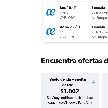
lun. 16/11
1 escala
12:05
24 h 20 mi
GYE
-
ORY
Air Europa
dom. 22/11
1 escala
17:15
20 h 05 mi
ORY
-
GYE
Air Europa
Encuentra ofertas d
Vuelo de ida y vuelta
desde
$1.002
De Guayaquil Internacional José
Joaquín de Olmedo a París-Orly