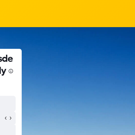
sde
ly