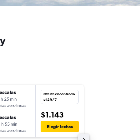
ly
escalas
lun. 28/9
Oferta encontrada
 h 25 min
18:45
el 29/7
rias aerolíneas
GYE
-
ORY
$1.143
escalas
mar. 13/10
 h 55 min
16:35
Elegir fechas
rias aerolíneas
ORY
-
GYE