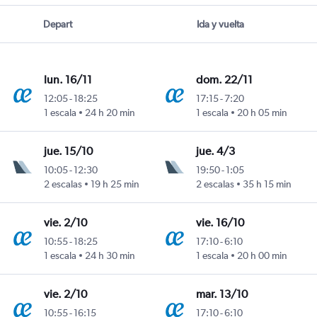
Depart
Ida y vuelta
lun. 16/11
dom. 22/11
12:05
-
18:25
17:15
-
7:20
1 escala
24 h 20 min
1 escala
20 h 05 min
jue. 15/10
jue. 4/3
10:05
-
12:30
19:50
-
1:05
2 escalas
19 h 25 min
2 escalas
35 h 15 min
vie. 2/10
vie. 16/10
10:55
-
18:25
17:10
-
6:10
1 escala
24 h 30 min
1 escala
20 h 00 min
vie. 2/10
mar. 13/10
10:55
-
16:15
17:10
-
6:10