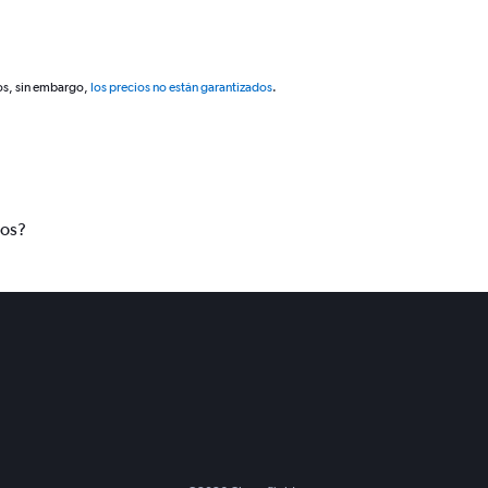
os, sin embargo,
los precios no están garantizados
.
tos?