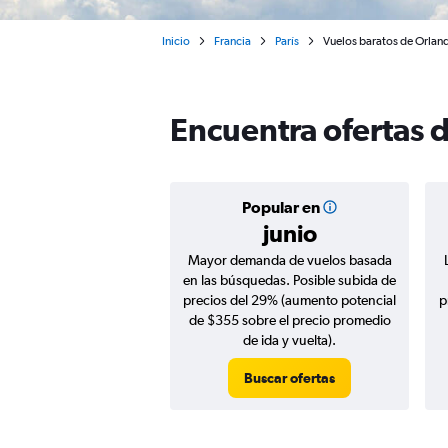
Inicio
Francia
París
Vuelos baratos de Orland
Encuentra ofertas d
Popular en
junio
Mayor demanda de vuelos basada
en las búsquedas. Posible subida de
precios del 29% (aumento potencial
p
de $355 sobre el precio promedio
de ida y vuelta).
Buscar ofertas