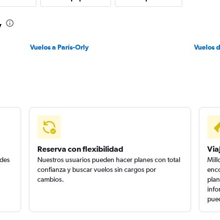
y
Vuelos a París-Orly
Vuelos 
Reserva con flexibilidad
Via
edes
Nuestros usuarios pueden hacer planes con total
Mill
confianza y buscar vuelos sin cargos por
enco
cambios.
plan
info
pued