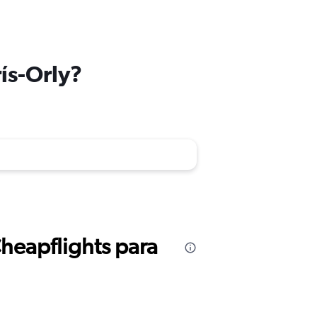
rís-Orly?
Cheapflights para