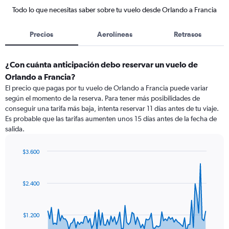
Todo lo que necesitas saber sobre tu vuelo desde Orlando a Francia
Precios
Aerolíneas
Retrasos
¿Con cuánta anticipación debo reservar un vuelo de
Orlando a Francia?
El precio que pagas por tu vuelo de Orlando a Francia puede variar
según el momento de la reserva. Para tener más posibilidades de
conseguir una tarifa más baja, intenta reservar 11 días antes de tu viaje.
Es probable que las tarifas aumenten unos 15 días antes de la fecha de
salida.
$3.600
Chart
Chart
graphic.
with
91
$2.400
data
points.
The
$1.200
chart