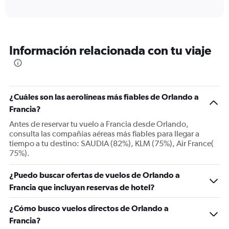
axis
interactive
displaying
chart
categories.
Range:
6
Información relacionada con tu viaje
categories.
The
chart
has
1
¿Cuáles son las aerolíneas más fiables de Orlando a
Y
Francia?
axis
displaying
Antes de reservar tu vuelo a Francia desde Orlando,
Number
consulta las compañías aéreas más fiables para llegar a
of
tiempo a tu destino: SAUDIA (82%), KLM (75%), Air France(
flights.
75%).
Range:
0
¿Puedo buscar ofertas de vuelos de Orlando a
to
Francia que incluyan reservas de hotel?
36.
¿Cómo busco vuelos directos de Orlando a
Francia?