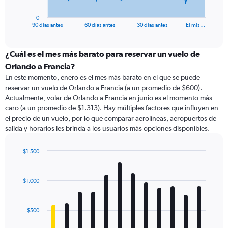
has
1
0
X
End
90 días antes
60 días antes
30 días antes
El mis…
of
axis
interactive
displaying
chart
categories.
¿Cuál es el mes más barato para reservar un vuelo de
Range:
Orlando a Francia?
91
En este momento, enero es el mes más barato en el que se puede
categories.
reservar un vuelo de Orlando a Francia (a un promedio de $600).
The
Actualmente, volar de Orlando a Francia en junio es el momento más
chart
caro (a un promedio de $1.313). Hay múltiples factores que influyen en
has
el precio de un vuelo, por lo que comparar aerolíneas, aeropuertos de
1
salida y horarios les brinda a los usuarios más opciones disponibles.
Y
axis
displaying
$1.500
values.
Bar
Chart
Range:
graphic.
chart
with
0
$1.000
12
to
bars.
3600.
$500
The
chart