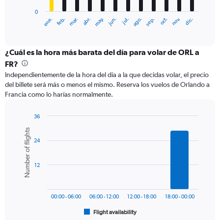
has
0
1
ene.
feb.
mar.
abr.
may.
jun.
jul.
ago.
sep.
oct.
nov.
dic.
X
End
of
axis
interactive
displaying
chart
categories.
¿Cuál es la hora más barata del día para volar de ORL a
Range:
FR?
12
Independientemente de la hora del día a la que decidas volar, el precio
categories.
del billete será más o menos el mismo. Reserva los vuelos de Orlando a
The
Francia como lo harías normalmente.
chart
has
1
36
Y
Bar
Chart
Number of flights
graphic.
chart
axis
24
with
displaying
6
values.
bars.
Range:
12
0
The
to
chart
1500.
has
00:00 - 06:00
06:00 - 12:00
12:00 - 18:00
18:00 - 00:00
1
Flight availability
X
End
of