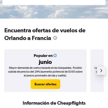
Encuentra ofertas de vuelos de
Orlando a Francia
Popular en
junio
Mayor demanda de vuelos basada en las búsquedas. Posible
Los precio
subida de precios del 29% (aumento potencial de $350 sobre
de precios
el precio promedio de ida y vuelta).
Buscar ofertas
Información de Cheapflights