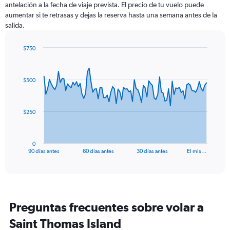
antelación a la fecha de viaje prevista. El precio de tu vuelo puede
aumentar si te retrasas y dejas la reserva hasta una semana antes de la
salida.
$750
Chart
Chart
graphic.
with
91
$500
data
points.
The
$250
chart
has
1
0
X
End
90 días antes
60 días antes
30 días antes
El mis…
of
axis
interactive
displaying
chart
categories.
Range:
91
Preguntas frecuentes sobre volar a
categories.
The
Saint Thomas Island
chart