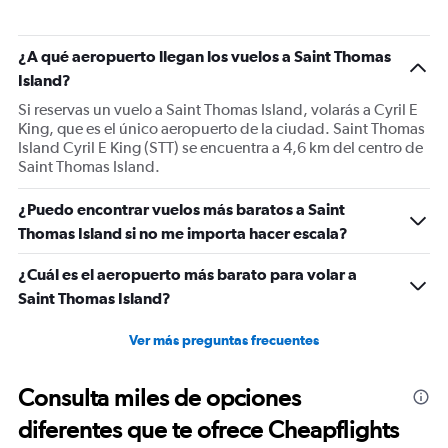
has
1
Y
¿A qué aeropuerto llegan los vuelos a Saint Thomas
axis
Island?
displaying
Si reservas un vuelo a Saint Thomas Island, volarás a Cyril E
values.
King, que es el único aeropuerto de la ciudad. Saint Thomas
Range:
Island Cyril E King (STT) se encuentra a 4,6 km del centro de
0
Saint Thomas Island.
to
750.
¿Puedo encontrar vuelos más baratos a Saint
Thomas Island si no me importa hacer escala?
¿Cuál es el aeropuerto más barato para volar a
Saint Thomas Island?
Ver más preguntas frecuentes
Consulta miles de opciones
diferentes que te ofrece Cheapflights