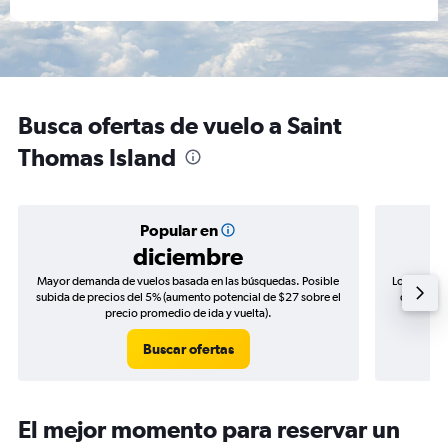
Busca ofertas de vuelo a Saint
Thomas Island
Popular en
diciembre
Mayor demanda de vuelos basada en las búsquedas. Posible
Los precio
subida de precios del 5% (aumento potencial de $27 sobre el
de precio
precio promedio de ida y vuelta).
Buscar ofertas
El mejor momento para reservar un