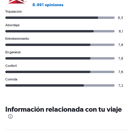
8.491 opiniones
Tripulación
8,5
Abordaje
8,1
Entretenimiento
7,8
En general
7,8
Confort
7,8
Comida
7,2
Información relacionada con tu viaje