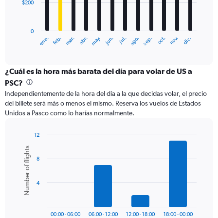
$200
The
chart
has
0
1
ene.
abr.
jul.
oct.
mar.
jun.
sep.
dic.
feb.
may.
ago.
nov.
X
End
of
axis
interactive
displaying
chart
categories.
¿Cuál es la hora más barata del día para volar de US a
Range:
PSC?
12
Independientemente de la hora del día a la que decidas volar, el precio
categories.
del billete será más o menos el mismo. Reserva los vuelos de Estados
The
Unidos a Pasco como lo harías normalmente.
chart
has
1
12
Y
Bar
Chart
Number of flights
graphic.
chart
axis
8
with
displaying
6
values.
bars.
Range:
4
0
The
to
chart
600.
has
00:00 - 06:00
06:00 - 12:00
12:00 - 18:00
18:00 - 00:00