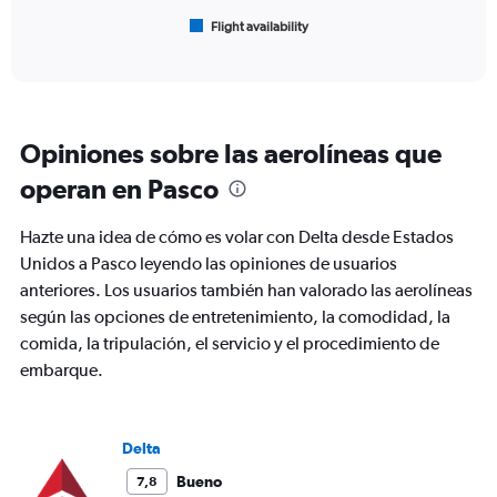
1
Flight availability
X
End
of
axis
interactive
displaying
chart
categories.
Range:
6
Opiniones sobre las aerolíneas que
categories.
The
operan en Pasco
chart
has
Hazte una idea de cómo es volar con Delta desde Estados
1
Y
Unidos a Pasco leyendo las opiniones de usuarios
axis
anteriores. Los usuarios también han valorado las aerolíneas
displaying
según las opciones de entretenimiento, la comodidad, la
Number
comida, la tripulación, el servicio y el procedimiento de
of
flights.
embarque.
Range:
0
to
Delta
12.
Bueno
7,8