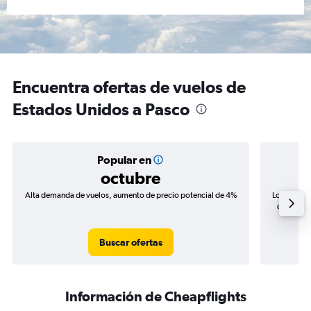
Encuentra ofertas de vuelos de
Estados Unidos a Pasco
Popular en
octubre
Alta demanda de vuelos, aumento de precio potencial de 4%
Los precio
de precio
Buscar ofertas
Información de Cheapflights