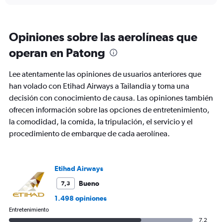
displaying
chart
categories.
Range:
1
Opiniones sobre las aerolíneas que
categories.
The
operan en Patong
chart
has
Lee atentamente las opiniones de usuarios anteriores que
1
Y
han volado con Etihad Airways a Tailandia y toma una
axis
decisión con conocimiento de causa. Las opiniones también
displaying
ofrecen información sobre las opciones de entretenimiento,
values.
la comodidad, la comida, la tripulación, el servicio y el
Range:
0
procedimiento de embarque de cada aerolínea.
to
600.
Etihad Airways
Bueno
7,3
1.498 opiniones
Entretenimiento
7,2