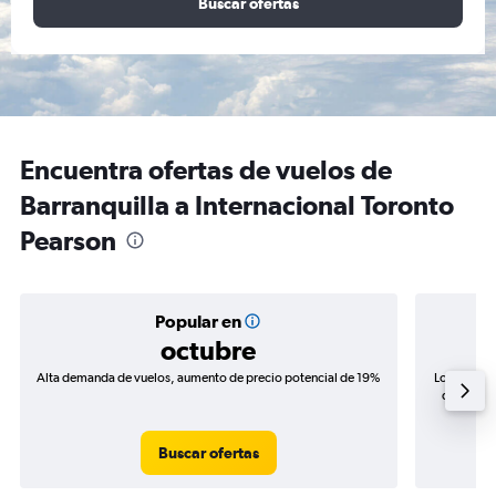
Buscar ofertas
Encuentra ofertas de vuelos de
Barranquilla a Internacional Toronto
Pearson
Popular en
octubre
Alta demanda de vuelos, aumento de precio potencial de 19%
Los precio
de precio
Buscar ofertas