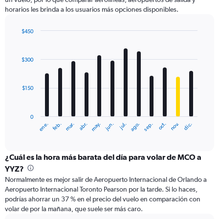
values.
horarios les brinda a los usuarios más opciones disponibles.
Range:
0
$450
to
Bar
Chart
750.
graphic.
chart
with
$300
12
bars.
$150
The
chart
has
0
1
ene.
feb.
mar.
abr.
may.
jun.
jul.
ago.
sep.
oct.
nov.
dic.
X
End
of
axis
interactive
displaying
chart
categories.
¿Cuál es la hora más barata del día para volar de MCO a
Range:
YYZ?
12
Normalmente es mejor salir de Aeropuerto Internacional de Orlando a
categories.
Aeropuerto Internacional Toronto Pearson por la tarde. Si lo haces,
The
podrías ahorrar un 37 % en el precio del vuelo en comparación con
chart
volar de por la mañana, que suele ser más caro.
has