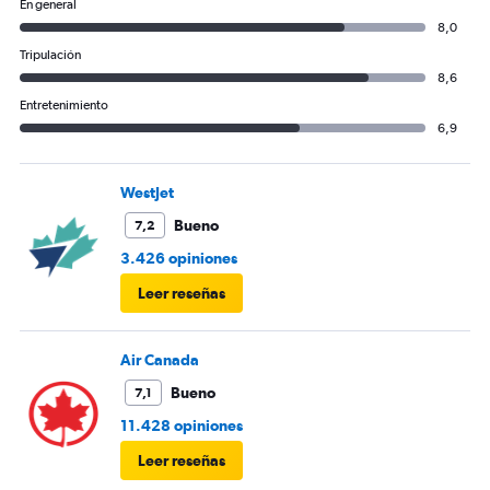
En general
8,0
Tripulación
8,6
Entretenimiento
6,9
WestJet
Bueno
7,2
3.426 opiniones
Leer reseñas
Air Canada
Bueno
7,1
11.428 opiniones
Leer reseñas