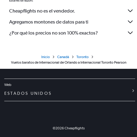
Esta es la razón:
Cheapflights no es el vendedor.
Agregamos montones de datos para ti
¿Por qué los precios no son 100% exactos?
Inicio
Canadá
Toronto
Vuelos baratos de Internacional de Orlando a Internacional Toronto Pearson
Web
ESTADOS UNIDOS
©
2026
Cheapflights