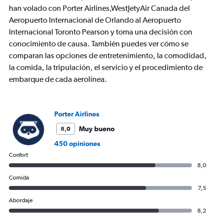
han volado con Porter Airlines,WestJetyAir Canada del
axes
displaying
Aeropuerto Internacional de Orlando al Aeropuerto
Avg.
Internacional Toronto Pearson y toma una decisión con
Price
conocimiento de causa. También puedes ver cómo se
and
comparan las opciones de entretenimiento, la comodidad,
Number
of
la comida, la tripulación, el servicio y el procedimiento de
flights.
embarque de cada aerolínea.
Porter Airlines
Muy bueno
8,0
450 opiniones
Confort
8,0
Comida
7,5
Abordaje
8,2