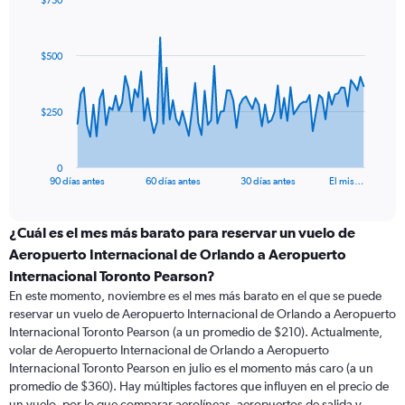
$750
Chart
Chart
graphic.
with
91
$500
data
points.
The
$250
chart
has
1
0
X
End
90 días antes
60 días antes
30 días antes
El mis…
of
axis
interactive
displaying
chart
categories.
¿Cuál es el mes más barato para reservar un vuelo de
Range:
Aeropuerto Internacional de Orlando a Aeropuerto
91
Internacional Toronto Pearson?
categories.
En este momento, noviembre es el mes más barato en el que se puede
The
reservar un vuelo de Aeropuerto Internacional de Orlando a Aeropuerto
chart
Internacional Toronto Pearson (a un promedio de $210). Actualmente,
has
volar de Aeropuerto Internacional de Orlando a Aeropuerto
1
Y
Internacional Toronto Pearson en julio es el momento más caro (a un
axis
promedio de $360). Hay múltiples factores que influyen en el precio de
displaying
un vuelo, por lo que comparar aerolíneas, aeropuertos de salida y