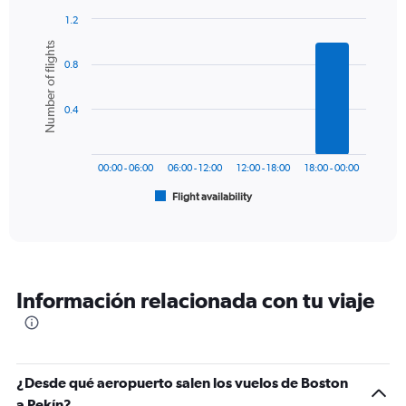
has
1.2
1
Bar
Chart
Number of flights
Y
graphic.
chart
axis
0.8
with
6
displaying
bars.
values.
0.4
Range:
The
0
chart
to
has
1800.
00:00 - 06:00
06:00 - 12:00
12:00 - 18:00
18:00 - 00:00
1
Flight availability
X
End
of
axis
interactive
displaying
chart
categories.
Range:
6
Información relacionada con tu viaje
categories.
The
chart
has
1
¿Desde qué aeropuerto salen los vuelos de Boston
Y
a Pekín?