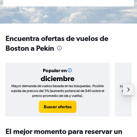
Encuentra ofertas de vuelos de
Boston a Pekín
Popular en
diciembre
Mayor demanda de vuelos basada en las búsquedas. Posible
Los precio
subida de precios del 3% (aumento potencial de $40 sobre el
de precios
precio promedio de ida y vuelta).
Buscar ofertas
El mejor momento para reservar un