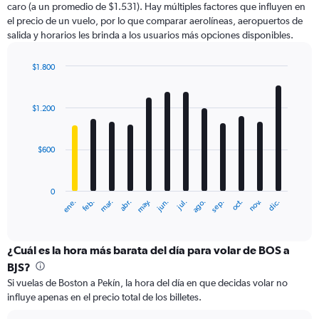
caro (a un promedio de $1.531). Hay múltiples factores que influyen en
has
el precio de un vuelo, por lo que comparar aerolíneas, aeropuertos de
1
salida y horarios les brinda a los usuarios más opciones disponibles.
Y
axis
displaying
$1.800
values.
Bar
Chart
Range:
graphic.
chart
with
0
$1.200
12
to
bars.
4500.
$600
The
chart
has
0
1
ene.
feb.
mar.
abr.
may.
jun.
jul.
ago.
sep.
oct.
nov.
dic.
X
End
of
axis
interactive
displaying
chart
categories.
¿Cuál es la hora más barata del día para volar de BOS a
Range:
BJS?
12
Si vuelas de Boston a Pekín, la hora del día en que decidas volar no
categories.
influye apenas en el precio total de los billetes.
The
chart