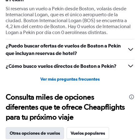
axis
displaying
Si reservas un vuelo a Pekín desde Boston, volarás desde
Number
Internacional Logan, que es el único aeropuerto de la
of
ciudad. Boston Internacional Logan (BOS) se encuentra a
flights.
4,2 km del centro de Boston. Hay 0 vuelos de Internacional
Range:
Logan a Pekín por día con 0 aerolíneas distintas.
0
to
¿Puedo buscar ofertas de vuelos de Boston a Pekín
1.2.
que incluyan reservas de hotel?
¿Cómo busco vuelos directos de Boston a Pekín?
Ver más preguntas frecuentes
Consulta miles de opciones
diferentes que te ofrece Cheapflights
para tu próximo viaje
Otras opciones de vuelos
Vuelos populares