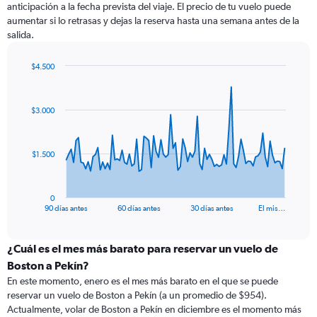
anticipación a la fecha prevista del viaje. El precio de tu vuelo puede
aumentar si lo retrasas y dejas la reserva hasta una semana antes de la
salida.
$4.500
Chart
Chart
graphic.
with
91
$3.000
data
points.
The
$1.500
chart
has
1
0
X
End
90 días antes
60 días antes
30 días antes
El mis…
of
axis
interactive
displaying
chart
categories.
¿Cuál es el mes más barato para reservar un vuelo de
Range:
Boston a Pekín?
91
En este momento, enero es el mes más barato en el que se puede
categories.
reservar un vuelo de Boston a Pekín (a un promedio de $954).
The
Actualmente, volar de Boston a Pekín en diciembre es el momento más
chart