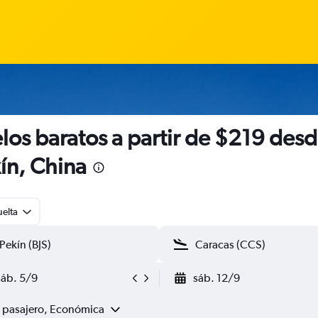
los baratos a partir de $219 des
ín, China
uelta
sáb. 5/9
sáb. 12/9
1 pasajero, Económica