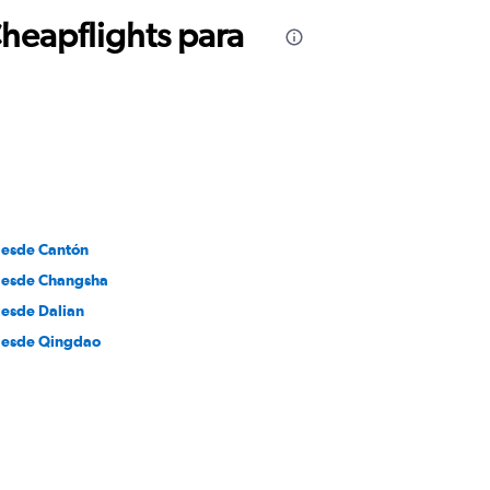
Cheapflights para
desde Cantón
desde Changsha
desde Dalian
desde Qingdao