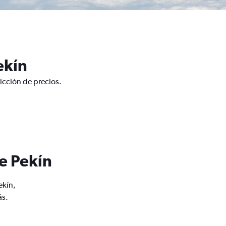
ekín
icción de precios.
e Pekín
ekín,
ás.