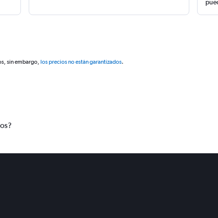
pued
os, sin embargo,
los precios no están garantizados
.
tos?