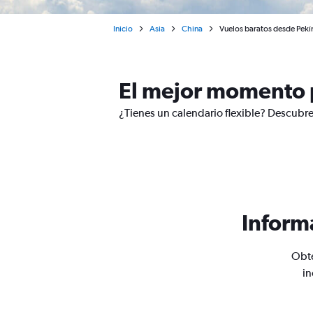
Inicio
Asia
China
Vuelos baratos desde Pekí
El mejor momento p
¿Tienes un calendario flexible? Descubre
Inform
Obté
in