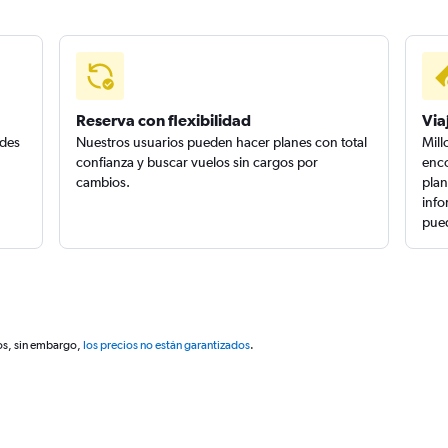
Reserva con flexibilidad
Via
edes
Nuestros usuarios pueden hacer planes con total
Mill
confianza y buscar vuelos sin cargos por
enco
cambios.
plan
info
pued
os, sin embargo,
los precios no están garantizados
.