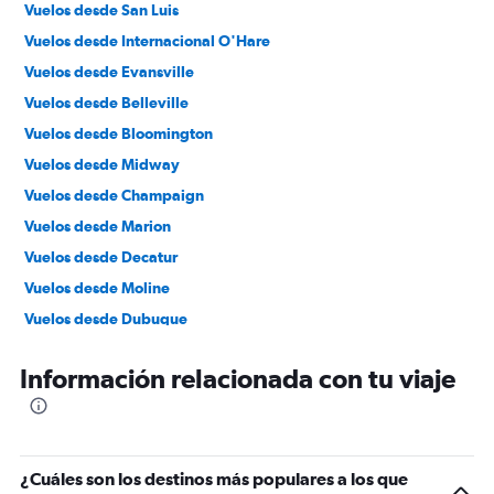
Vuelos desde San Luis
Vuelos desde Internacional O'Hare
Vuelos desde Evansville
Vuelos desde Belleville
Vuelos desde Bloomington
Vuelos desde Midway
Vuelos desde Champaign
Vuelos desde Marion
Vuelos desde Decatur
Vuelos desde Moline
Vuelos desde Dubuque
Vuelos desde Springfield
Información relacionada con tu viaje
Vuelos desde Paducah
Vuelos desde Burlington
Vuelos desde Quincy
¿Cuáles son los destinos más populares a los que