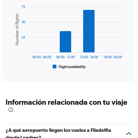
has
75
1
Bar
Chart
Number of flights
Y
graphic.
chart
axis
50
with
6
displaying
bars.
values.
25
Range:
The
0
chart
to
has
1200.
00:00 - 06:00
06:00 - 12:00
12:00 - 18:00
18:00 - 00:00
1
Flight availability
X
End
of
axis
interactive
displaying
chart
categories.
Range:
6
Información relacionada con tu viaje
categories.
The
chart
has
1
¿A qué aeropuerto llegan los vuelos a Filadelfia
Y
desde Londres?