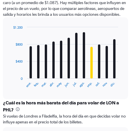
caro (a un promedio de $1.087). Hay múltiples factores que influyen en
has
el precio de un vuelo, por lo que comparar aerolíneas, aeropuertos de
1
salida y horarios les brinda a los usuarios más opciones disponibles.
Y
axis
displaying
$1.200
values.
Bar
Chart
Range:
graphic.
chart
with
0
$800
12
to
bars.
1500.
$400
The
chart
has
0
1
ene.
feb.
mar.
abr.
may.
jun.
jul.
ago.
sep.
oct.
nov.
dic.
X
End
of
axis
interactive
displaying
chart
categories.
¿Cuál es la hora más barata del día para volar de LON a
Range:
PHL?
12
Si vuelas de Londres a Filadelfia, la hora del día en que decidas volar no
categories.
influye apenas en el precio total de los billetes.
The
chart