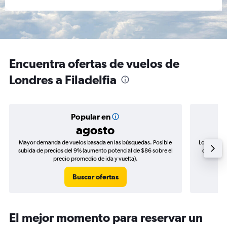
Encuentra ofertas de vuelos de
Londres a Filadelfia
Popular en
agosto
Mayor demanda de vuelos basada en las búsquedas. Posible
Los precio
subida de precios del 9% (aumento potencial de $86 sobre el
de precio
precio promedio de ida y vuelta).
Buscar ofertas
El mejor momento para reservar un