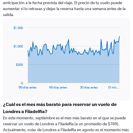
anticipación a la fecha prevista del viaje. El precio de tu vuelo puede
aumentar si lo retrasas y dejas la reserva hasta una semana antes de la
salida.
$1.500
Chart
Chart
graphic.
with
91
$1.000
data
points.
The
$500
chart
has
1
0
X
End
90 días antes
60 días antes
30 días antes
El mis…
of
axis
interactive
displaying
chart
categories.
¿Cuál es el mes más barato para reservar un vuelo de
Range:
Londres a Filadelfia?
91
En este momento, septiembre es el mes más barato en el que se puede
categories.
reservar un vuelo de Londres a Filadelfia (a un promedio de $749).
The
Actualmente, volar de Londres a Filadelfia en agosto es el momento más
chart