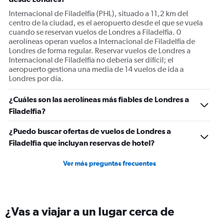
axis
displaying
Internacional de Filadelfia (PHL), situado a 11,2 km del
Number
centro de la ciudad, es el aeropuerto desde el que se vuela
of
cuando se reservan vuelos de Londres a Filadelfia. 0
flights.
aerolíneas operan vuelos a Internacional de Filadelfia de
Range:
Londres de forma regular. Reservar vuelos de Londres a
0
Internacional de Filadelfia no debería ser difícil; el
to
aeropuerto gestiona una media de 14 vuelos de ida a
75.
Londres por día.
¿Cuáles son las aerolíneas más fiables de Londres a
Filadelfia?
¿Puedo buscar ofertas de vuelos de Londres a
Filadelfia que incluyan reservas de hotel?
Ver más preguntas frecuentes
¿Vas a viajar a un lugar cerca de