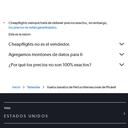
Cheapflights siempre trata de obtener precios exactos, sin embargo,
*
los precios no están garantizados
.
Esta es la razón:
Cheapflights no es el vendedor.
Agregamos montones de datos para ti
¿Por qué los precios no son 100% exactos?
Inicio
Tailandia
Vuelos baratos de Perú a Internacional de Phuket
Web
ESTADOS UNIDOS