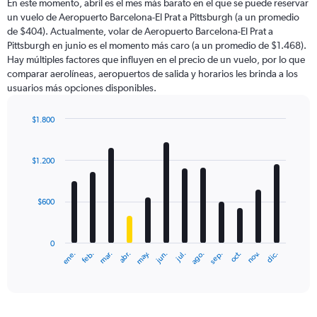
En este momento, abril es el mes más barato en el que se puede reservar
un vuelo de Aeropuerto Barcelona-El Prat a Pittsburgh (a un promedio
de $404). Actualmente, volar de Aeropuerto Barcelona-El Prat a
Pittsburgh en junio es el momento más caro (a un promedio de $1.468).
Hay múltiples factores que influyen en el precio de un vuelo, por lo que
comparar aerolíneas, aeropuertos de salida y horarios les brinda a los
usuarios más opciones disponibles.
$1.800
Bar
Chart
graphic.
chart
with
$1.200
12
bars.
$600
The
chart
has
0
1
ene.
feb.
mar.
abr.
may.
jun.
jul.
ago.
sep.
oct.
nov.
dic.
X
End
of
axis
interactive
displaying
chart
categories.
Range: