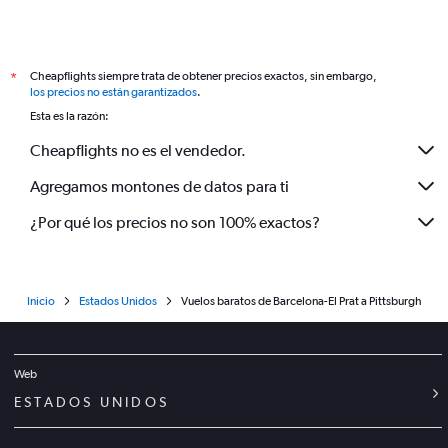
Cheapflights siempre trata de obtener precios exactos, sin embargo,
*
los precios no están garantizados
.
Esta es la razón:
Cheapflights no es el vendedor.
Agregamos montones de datos para ti
¿Por qué los precios no son 100% exactos?
Inicio
Estados Unidos
Vuelos baratos de Barcelona-El Prat a Pittsburgh
Web
ESTADOS UNIDOS