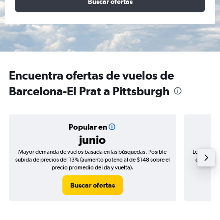
Buscar ofertas
Encuentra ofertas de vuelos de
Barcelona-El Prat a Pittsburgh
Popular en
junio
Mayor demanda de vuelos basada en las búsquedas. Posible
Los precio
subida de precios del 13% (aumento potencial de $148 sobre el
de precios
precio promedio de ida y vuelta).
Buscar ofertas