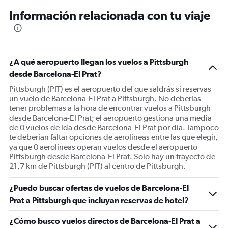
12
Información relacionada con tu viaje
categories.
The
chart
has
1
¿A qué aeropuerto llegan los vuelos a Pittsburgh
Y
desde Barcelona-El Prat?
axis
displaying
Pittsburgh (PIT) es el aeropuerto del que saldrás si reservas
values.
un vuelo de Barcelona-El Prat a Pittsburgh. No deberías
Range:
tener problemas a la hora de encontrar vuelos a Pittsburgh
0
desde Barcelona-El Prat; el aeropuerto gestiona una media
to
de 0 vuelos de ida desde Barcelona-El Prat por día. Tampoco
1800.
te deberían faltar opciones de aerolíneas entre las que elegir,
ya que 0 aerolíneas operan vuelos desde el aeropuerto
Pittsburgh desde Barcelona-El Prat. Solo hay un trayecto de
21,7 km de Pittsburgh (PIT) al centro de Pittsburgh.
¿Puedo buscar ofertas de vuelos de Barcelona-El
Prat a Pittsburgh que incluyan reservas de hotel?
¿Cómo busco vuelos directos de Barcelona-El Prat a