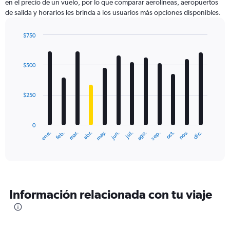
en el precio de un vuelo, por lo que comparar aerolíneas, aeropuertos
de salida y horarios les brinda a los usuarios más opciones disponibles.
$750
Bar
Chart
graphic.
chart
with
$500
12
bars.
$250
The
chart
has
0
1
ene.
abr.
jul.
oct.
mar.
jun.
sep.
dic.
feb.
may.
ago.
nov.
X
End
of
axis
interactive
displaying
chart
categories.
Range:
12
Información relacionada con tu viaje
categories.
The
chart
has