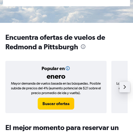
Encuentra ofertas de vuelos de
Redmond a Pittsburgh
Popular en
enero
Mayor demanda de vuelos basada en las búsquedas. Posible
Los precio
subida de precios del 4% (aumento potencial de $21 sobre el
de precio
precio promedio de ida y vuelta).
Buscar ofertas
El mejor momento para reservar un