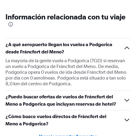
categories.
Range:
12
Información relacionada con tu viaje
categories.
The
chart
has
1
¿A qué aeropuerto llegan los vuelos a Podgorica
Y
desde Fráncfort del Meno?
axis
displaying
La mayoría de la gente vuela a Podgorica (TGD) si reservan
values.
un vuelo a Podgorica de Fráncfort del Meno. De media,
Range:
Podgorica opera 0 vuelos de ida desde Fráncfort del Meno
0
por día con 0 aerolíneas. Podgorica está situado a tan solo
to
8,0 km del centro de Podgorica.
450.
¿Puedo buscar ofertas de vuelos de Fráncfort del
Meno a Podgorica que incluyan reservas de hotel?
¿Cómo busco vuelos directos de Fráncfort del
Meno a Podgorica?