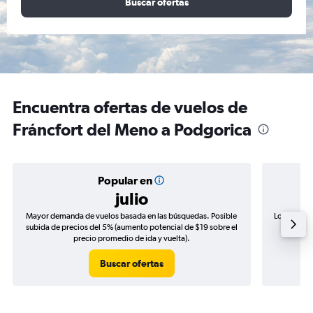
Buscar ofertas
Encuentra ofertas de vuelos de
Fráncfort del Meno a Podgorica
Popular en
julio
Mayor demanda de vuelos basada en las búsquedas. Posible
Los precio
subida de precios del 5% (aumento potencial de $19 sobre el
de precio
precio promedio de ida y vuelta).
Buscar ofertas