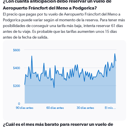
¿Con cuánta anticipación debo reservar un vuelo de
Aeropuerto Fráncfort del Meno a Podgorica?
El precio que pagas por tu vuelo de Aeropuerto Fráncfort del Meno a
Podgorica puede variar según el momento de la reserva. Para tener más
posibilidades de conseguir una tarifa más baja, intenta reservar 61 días
antes de tu viaje. Es probable que las tarifas aumenten unos 15 días
antes de la fecha de salida.
$600
Chart
Chart
graphic.
with
91
$400
data
points.
The
$200
chart
has
1
0
X
End
90 días antes
60 días antes
30 días antes
El mis…
of
axis
interactive
displaying
chart
categories.
¿Cuál es el mes más barato para reservar un vuelo de