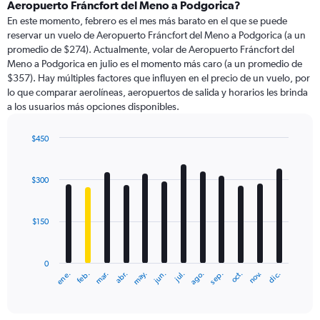
Range:
Aeropuerto Fráncfort del Meno a Podgorica?
91
En este momento, febrero es el mes más barato en el que se puede
categories.
reservar un vuelo de Aeropuerto Fráncfort del Meno a Podgorica (a un
The
promedio de $274). Actualmente, volar de Aeropuerto Fráncfort del
chart
Meno a Podgorica en julio es el momento más caro (a un promedio de
has
$357). Hay múltiples factores que influyen en el precio de un vuelo, por
1
lo que comparar aerolíneas, aeropuertos de salida y horarios les brinda
Y
a los usuarios más opciones disponibles.
axis
displaying
values.
$450
Range:
Bar
Chart
0
graphic.
chart
with
to
$300
12
600.
bars.
$150
The
chart
has
0
1
ene.
feb.
mar.
abr.
may.
jun.
jul.
ago.
sep.
oct.
nov.
dic.
X
End
of
axis
interactive
displaying
chart