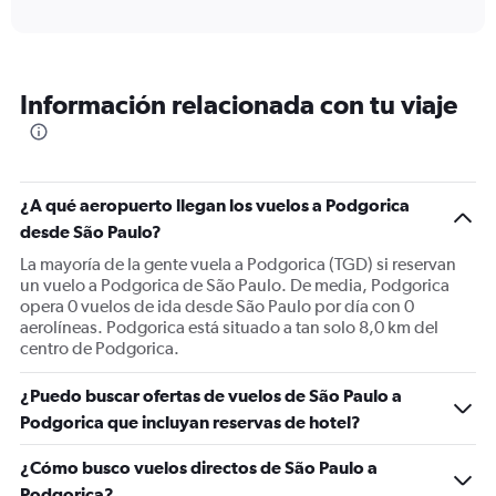
axis
interactive
displaying
chart
categories.
Range:
12
Información relacionada con tu viaje
categories.
The
chart
has
1
¿A qué aeropuerto llegan los vuelos a Podgorica
Y
desde São Paulo?
axis
displaying
La mayoría de la gente vuela a Podgorica (TGD) si reservan
values.
un vuelo a Podgorica de São Paulo. De media, Podgorica
Range:
opera 0 vuelos de ida desde São Paulo por día con 0
0
aerolíneas. Podgorica está situado a tan solo 8,0 km del
to
centro de Podgorica.
1800.
¿Puedo buscar ofertas de vuelos de São Paulo a
Podgorica que incluyan reservas de hotel?
¿Cómo busco vuelos directos de São Paulo a
Podgorica?