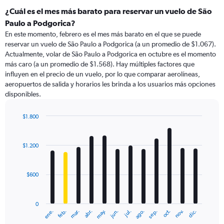
¿Cuál es el mes más barato para reservar un vuelo de São
Paulo a Podgorica?
En este momento, febrero es el mes más barato en el que se puede
reservar un vuelo de São Paulo a Podgorica (a un promedio de $1.067).
Actualmente, volar de São Paulo a Podgorica en octubre es el momento
más caro (a un promedio de $1.568). Hay múltiples factores que
influyen en el precio de un vuelo, por lo que comparar aerolíneas,
aeropuertos de salida y horarios les brinda a los usuarios más opciones
disponibles.
$1.800
Bar
Chart
graphic.
chart
with
$1.200
12
bars.
$600
The
chart
has
0
1
ene.
feb.
mar.
abr.
may.
jun.
jul.
ago.
sep.
oct.
nov.
dic.
X
End
of