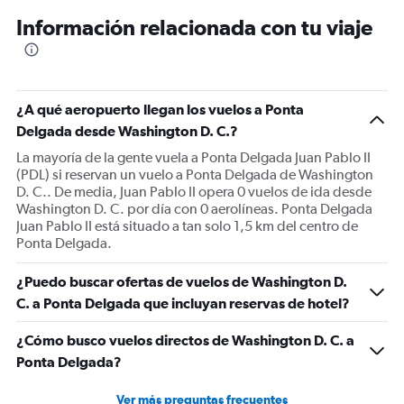
12
Información relacionada con tu viaje
categories.
The
chart
has
1
¿A qué aeropuerto llegan los vuelos a Ponta
Y
Delgada desde Washington D. C.?
axis
displaying
La mayoría de la gente vuela a Ponta Delgada Juan Pablo II
values.
(PDL) si reservan un vuelo a Ponta Delgada de Washington
Range:
D. C.. De media, Juan Pablo II opera 0 vuelos de ida desde
0
Washington D. C. por día con 0 aerolíneas. Ponta Delgada
to
Juan Pablo II está situado a tan solo 1,5 km del centro de
1500.
Ponta Delgada.
¿Puedo buscar ofertas de vuelos de Washington D.
C. a Ponta Delgada que incluyan reservas de hotel?
¿Cómo busco vuelos directos de Washington D. C. a
Ponta Delgada?
Ver más preguntas frecuentes