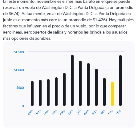
En este momento, noviembre es el mes más barato en el que se puede
reservar un vuelo de Washington D. C. a Ponta Delgada (a un promedio
de $674). Actualmente, volar de Washington D. C. a Ponta Delgada en
junio es el momento más caro (a un promedio de $1.426). Hay múltiples
factores que influyen en el precio de un vuelo, por lo que comparar
aerolíneas, aeropuertos de salida y horarios les brinda a los usuarios
más opciones disponibles.
$1.500
Bar
Chart
graphic.
chart
with
$1.000
12
bars.
$500
The
chart
has
0
1
ene.
feb.
mar.
abr.
may.
jun.
jul.
ago.
sep.
oct.
nov.
dic.
X
End
of
axis
interactive
displaying
chart
categories.
Range: