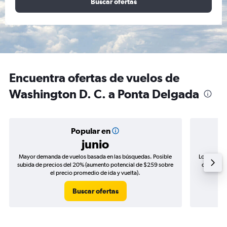
Buscar ofertas
Encuentra ofertas de vuelos de
Washington D. C. a Ponta Delgada
Popular en
junio
Mayor demanda de vuelos basada en las búsquedas. Posible
Los precio
subida de precios del 20% (aumento potencial de $259 sobre
de precios
el precio promedio de ida y vuelta).
Buscar ofertas