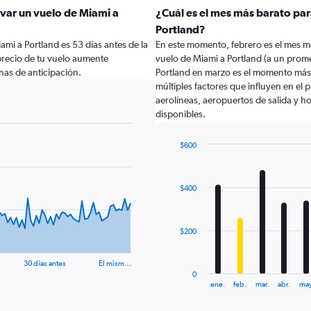
var un vuelo de Miami a
¿Cuál es el mes más barato par
Portland?
mi a Portland es 53 días antes de la
En este momento, febrero es el mes m
precio de tu vuelo aumente
vuelo de Miami a Portland (a un prom
as de anticipación.
Portland en marzo es el momento más
múltiples factores que influyen en el
aerolíneas, aeropuertos de salida y ho
disponibles.
$600
Bar
Chart
graphic.
chart
with
$400
12
bars.
The
$200
chart
has
30 días antes
El mism…
1
0
X
End
ene.
feb.
mar.
abr.
may
of
axis
interactive
displaying
chart