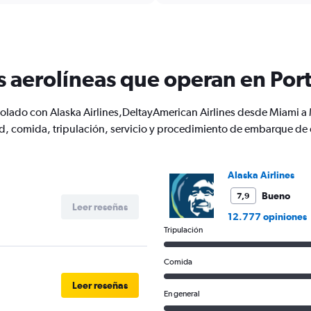
categories.
Range:
12
categories.
The
s aerolíneas que operan en Por
chart
has
1
 volado con Alaska Airlines,DeltayAmerican Airlines desde Miami 
Y
, comida, tripulación, servicio y procedimiento de embarque de 
axis
displaying
values.
Range:
Alaska Airlines
0
to
Bueno
7,9
Leer reseñas
600.
12.777 opiniones
Tripulación
Comida
Leer reseñas
En general