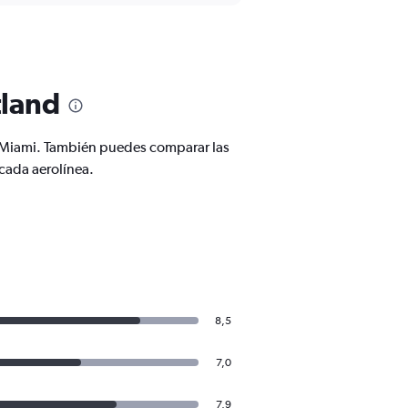
tland
a Miami. También puedes comparar las
cada aerolínea.
8,5
7,0
7,9