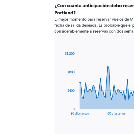
¿Con cuánta anticipación debo reser
Portland?
El mejor momento para reservar vuelos de Mia
fecha de salida deseada. Es probable que el 
considerablemente si reservas con dos seman
$1.200
Chart
Chart
graphic.
with
91
$800
data
points.
The
$400
chart
has
1
0
X
End
90 días antes
60 días antes
of
axis
interactive
displaying
chart
categories.