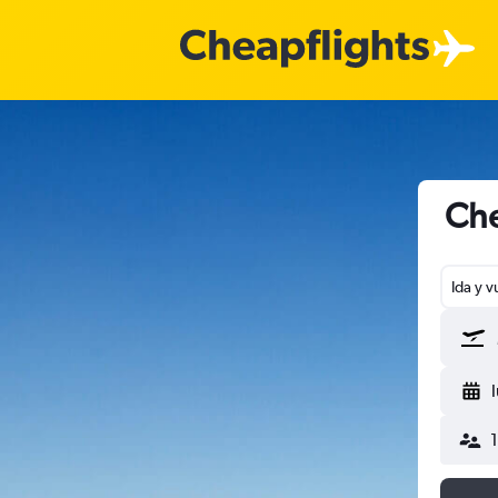
Che
Ida y v