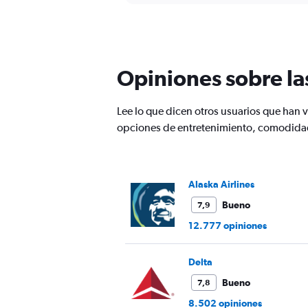
Range:
91
categories.
The
chart
has
Opiniones sobre la
1
Y
axis
Lee lo que dicen otros usuarios que han
displaying
opciones de entretenimiento, comodidad
values.
Range:
0
to
Alaska Airlines
1200.
Bueno
7,9
12.777 opiniones
Delta
Bueno
7,8
8.502 opiniones