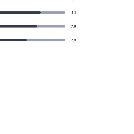
8,1
7,8
7,0