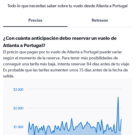
Todo lo que necesitas saber sobre tu vuelo desde Atlanta a Portugal
Precios
Retrasos
¿Con cuánta anticipación debo reservar un vuelo de
Atlanta a Portugal?
El precio que pagas por tu vuelo de Atlanta a Portugal puede variar
según el momento de la reserva. Para tener más posibilidades de
conseguir una tarifa más baja, intenta reservar 84 días antes de tu viaje.
Es probable que las tarifas aumenten unos 15 días antes de la fecha de
salida.
$3.000
Chart
Chart
graphic.
with
91
$2.000
data
points.
The
$1.000
chart