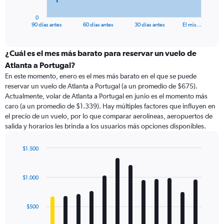
has
1
0
X
End
90 días antes
60 días antes
30 días antes
El mis…
of
axis
interactive
displaying
chart
categories.
¿Cuál es el mes más barato para reservar un vuelo de
Range:
Atlanta a Portugal?
91
En este momento, enero es el mes más barato en el que se puede
categories.
reservar un vuelo de Atlanta a Portugal (a un promedio de $675).
The
Actualmente, volar de Atlanta a Portugal en junio es el momento más
chart
caro (a un promedio de $1.339). Hay múltiples factores que influyen en
has
el precio de un vuelo, por lo que comparar aerolíneas, aeropuertos de
1
salida y horarios les brinda a los usuarios más opciones disponibles.
Y
axis
displaying
$1.500
values.
Bar
Chart
Range:
graphic.
chart
with
0
$1.000
12
to
bars.
3000.
$500
The
chart