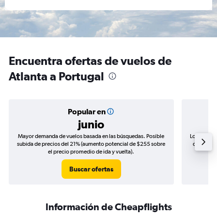
Encuentra ofertas de vuelos de
Atlanta a Portugal
Popular en
junio
Mayor demanda de vuelos basada en las búsquedas. Posible
Los precio
subida de precios del 21% (aumento potencial de $255 sobre
de precios
el precio promedio de ida y vuelta).
Buscar ofertas
Información de Cheapflights