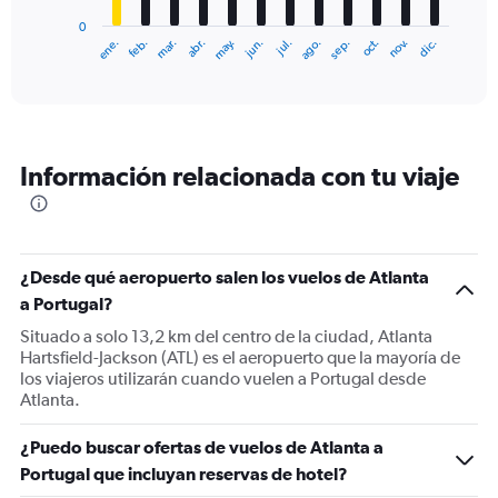
has
0
1
ene.
feb.
mar.
abr.
may.
jun.
jul.
ago.
sep.
oct.
nov.
dic.
X
End
of
axis
interactive
displaying
chart
categories.
Range:
12
Información relacionada con tu viaje
categories.
The
chart
has
1
¿Desde qué aeropuerto salen los vuelos de Atlanta
Y
a Portugal?
axis
displaying
Situado a solo 13,2 km del centro de la ciudad, Atlanta
values.
Hartsfield-Jackson (ATL) es el aeropuerto que la mayoría de
Range:
los viajeros utilizarán cuando vuelen a Portugal desde
0
Atlanta.
to
1500.
¿Puedo buscar ofertas de vuelos de Atlanta a
Portugal que incluyan reservas de hotel?