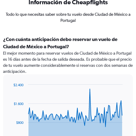
Información de Cheapflights
Todo lo que necesitas saber sobre tu vuelo desde Ciudad de México a
Portugal
¿Con cuánta anticipación debo reservar un vuelo de
Ciudad de México a Portugal?
El mejor momento para reservar vuelos de Ciudad de México a Portugal
es 16 días antes de la fecha de salida deseada. Es probable que el precio
de tu vuelo aumente considerablemente si reservas con dos semanas de
anticipación.
$2.400
Chart
Chart
graphic.
with
91
$1.600
data
points.
The
$800
chart
has