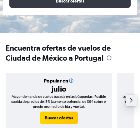
Buscar ofertas
Encuentra ofertas de vuelos de
Ciudad de México a Portugal
Popular en
julio
Mayor demanda de vuelos basada en las búsquedas. Posible
Los precio
subida de precios del 8% (aumento potencial de $94 sobre el
de precio
precio promedio de ida y vuelta).
Buscar ofertas