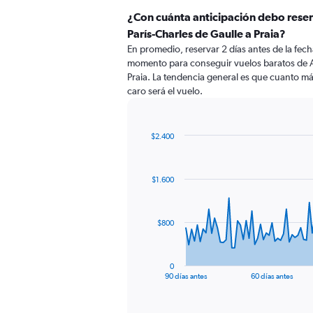
¿Con cuánta anticipación debo rese
París-Charles de Gaulle a Praia?
En promedio, reservar 2 días antes de la fecha
momento para conseguir vuelos baratos de A
Praia. La tendencia general es que cuanto más
caro será el vuelo.
$2.400
Chart
Chart
graphic.
with
91
$1.600
data
points.
The
$800
chart
has
1
0
X
End
90 días antes
60 días antes
of
axis
interactive
displaying
chart