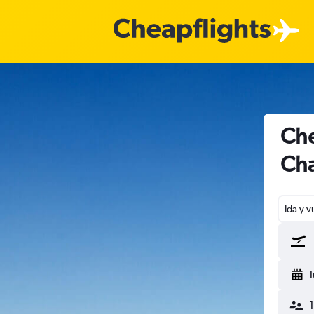
Che
Cha
Ida y v