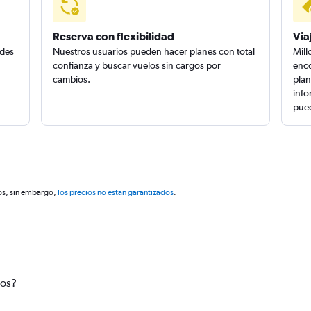
Reserva con flexibilidad
Via
edes
Nuestros usuarios pueden hacer planes con total
Mill
confianza y buscar vuelos sin cargos por
enco
cambios.
plan
info
pued
os, sin embargo,
los precios no están garantizados
.
tos?