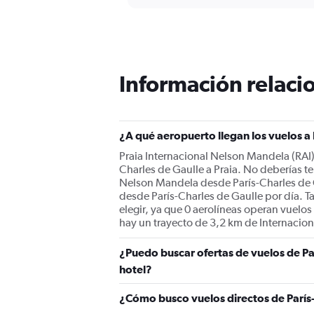
categories.
Range:
91
categories.
The
chart
Información relacio
has
1
Y
axis
displaying
¿A qué aeropuerto llegan los vuelos a 
values.
Praia Internacional Nelson Mandela (RAI) 
Range:
Charles de Gaulle a Praia. No deberías te
0
Nelson Mandela desde París-Charles de G
to
desde París-Charles de Gaulle por día. T
2400.
elegir, ya que 0 aerolíneas operan vuelo
hay un trayecto de 3,2 km de Internacion
¿Puedo buscar ofertas de vuelos de Par
hotel?
¿Cómo busco vuelos directos de París-