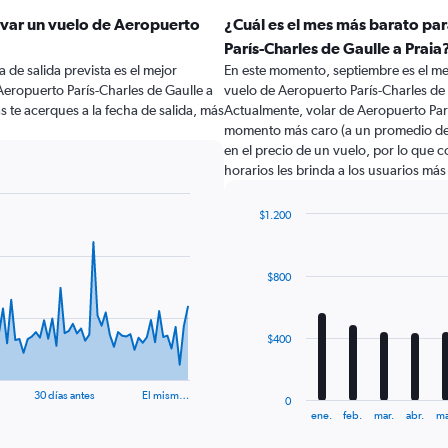
rvar un vuelo de Aeropuerto
¿Cuál es el mes más barato pa
París-Charles de Gaulle a Praia
 de salida prevista es el mejor
En este momento, septiembre es el me
eropuerto París-Charles de Gaulle a
vuelo de Aeropuerto París-Charles de 
 te acerques a la fecha de salida, más
Actualmente, volar de Aeropuerto Parí
momento más caro (a un promedio de 
en el precio de un vuelo, por lo que 
horarios les brinda a los usuarios má
$1.200
Bar
Chart
graphic.
chart
with
$800
12
bars.
The
$400
chart
has
1
30 días antes
El mism…
0
X
End
ene.
feb.
mar.
abr.
ma
of
axis
interactive