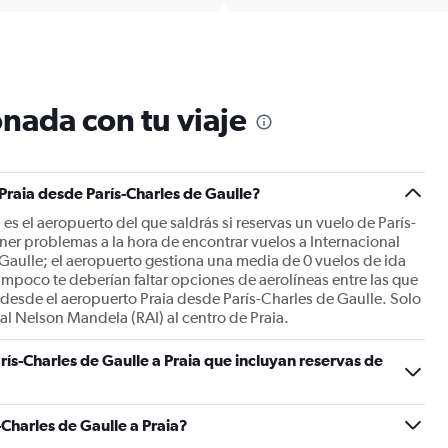
displaying
chart
categories.
Range:
12
categories.
The
nada con tu viaje
chart
has
1
Y
Praia desde París-Charles de Gaulle?
axis
displaying
es el aeropuerto del que saldrás si reservas un vuelo de París-
values.
ner problemas a la hora de encontrar vuelos a Internacional
Range:
aulle; el aeropuerto gestiona una media de 0 vuelos de ida
0
ampoco te deberían faltar opciones de aerolíneas entre las que
to
s desde el aeropuerto Praia desde París-Charles de Gaulle. Solo
1200.
al Nelson Mandela (RAI) al centro de Praia.
ís-Charles de Gaulle a Praia que incluyan reservas de
Charles de Gaulle a Praia?