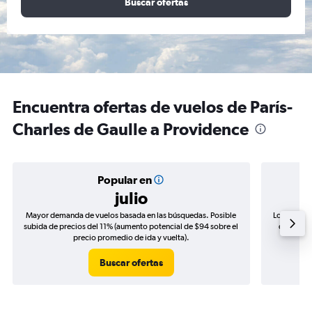
Buscar ofertas
Encuentra ofertas de vuelos de París-
Charles de Gaulle a Providence
Popular en
julio
Mayor demanda de vuelos basada en las búsquedas. Posible
Los precio
subida de precios del 11% (aumento potencial de $94 sobre el
de precio
precio promedio de ida y vuelta).
Buscar ofertas