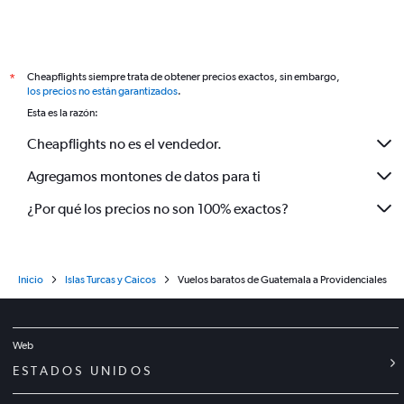
Cheapflights siempre trata de obtener precios exactos, sin embargo,
*
los precios no están garantizados
.
Esta es la razón:
Cheapflights no es el vendedor.
Agregamos montones de datos para ti
¿Por qué los precios no son 100% exactos?
Inicio
Islas Turcas y Caicos
Vuelos baratos de Guatemala a Providenciales
Web
ESTADOS UNIDOS