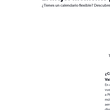
¿Tienes un calendario flexible? Descubre 
¿C
Va
En 
vue
a P
múl
aer
dis