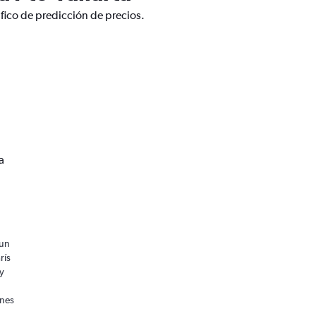
áfico de predicción de precios.
a
 un
rís
y
ones