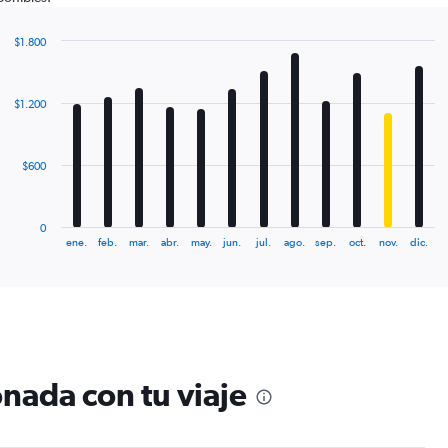
$1.800
Bar
Chart
graphic.
chart
with
$1.200
12
bars.
The
$600
chart
has
1
0
X
End
ene.
feb.
mar.
abr.
may.
jun.
jul.
ago.
sep.
oct.
nov.
dic.
of
axis
interactive
displaying
chart
categories.
Range:
12
categories.
The
nada con tu viaje
chart
has
1