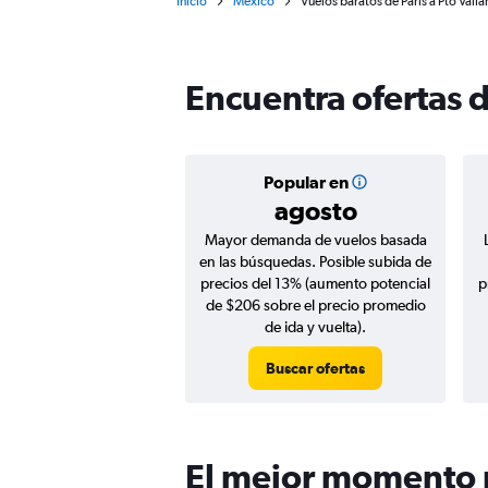
Inicio
México
Vuelos baratos de París a Pto Valla
Encuentra ofertas d
Popular en
agosto
Mayor demanda de vuelos basada
en las búsquedas. Posible subida de
precios del 13% (aumento potencial
p
de $206 sobre el precio promedio
de ida y vuelta).
Buscar ofertas
El mejor momento pa