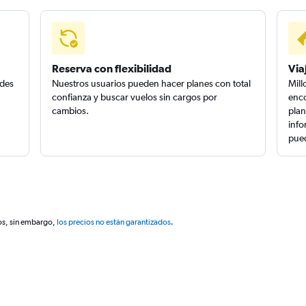
Reserva con flexibilidad
Via
edes
Nuestros usuarios pueden hacer planes con total
Mill
confianza y buscar vuelos sin cargos por
enco
cambios.
plan
info
pued
os, sin embargo,
los precios no están garantizados
.