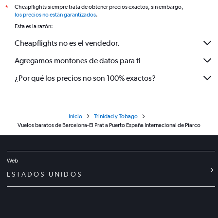
Cheapflights siempre trata de obtener precios exactos, sin embargo,
*
los precios no están garantizados
.
Esta es la razón:
Cheapflights no es el vendedor.
Agregamos montones de datos para ti
¿Por qué los precios no son 100% exactos?
Inicio
Trinidad y Tobago
Vuelos baratos de Barcelona-El Prat a Puerto España Internacional de Piarco
Web
ESTADOS UNIDOS