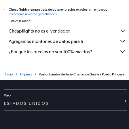
Cheapflights siempre trata de obtener precios exactos, sin embargo,
*
los precios no están garantizados
.
Esta es la razón:
Cheapflights no es el vendedor.
Agregamos montones de datos para ti
¿Por qué los precios no son 100% exactos?
Inicio
Filipinas
Vuelos baratos de París-Charles de Gaulle a Puerto Princesa
Web
ESTADOS UNIDOS