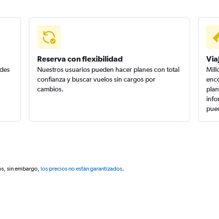
Reserva con flexibilidad
Via
edes
Nuestros usuarios pueden hacer planes con total
Mill
confianza y buscar vuelos sin cargos por
enco
cambios.
plan
info
pued
os, sin embargo,
los precios no están garantizados
.