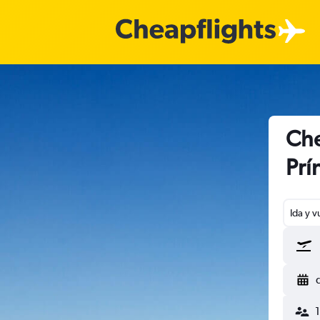
Che
Prí
Ida y v