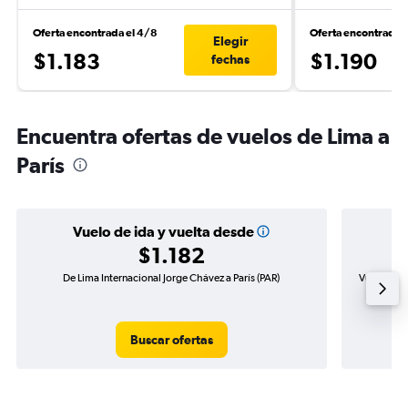
Oferta encontrada el 4/8
Oferta encontrada 
Elegir
$1.183
$1.190
fechas
Encuentra ofertas de vuelos de Lima a
París
Vuelo de ida y vuelta desde
$1.182
De Lima Internacional Jorge Chávez a París (PAR)
Vuelo de i
Buscar ofertas