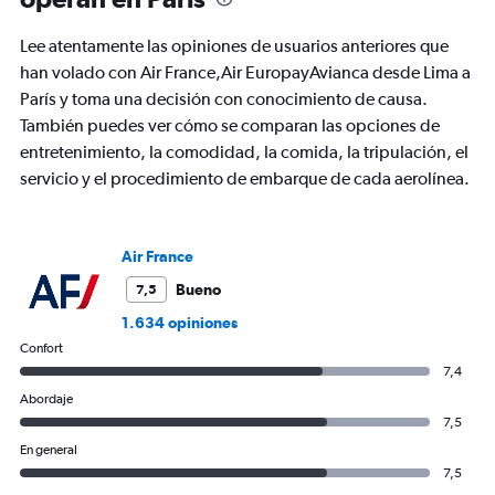
The
chart
Lee atentamente las opiniones de usuarios anteriores que
has
han volado con Air France,Air EuropayAvianca desde Lima a
1
París y toma una decisión con conocimiento de causa.
Y
axis
También puedes ver cómo se comparan las opciones de
displaying
entretenimiento, la comodidad, la comida, la tripulación, el
values.
servicio y el procedimiento de embarque de cada aerolínea.
Range:
0
to
2400.
Air France
Bueno
7,5
1.634 opiniones
Confort
7,4
Abordaje
7,5
En general
7,5