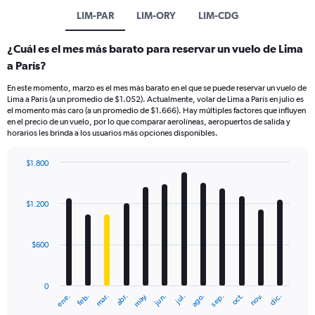
LIM-PAR
LIM-ORY
LIM-CDG
¿Cuál es el mes más barato para reservar un vuelo de Lima
a París?
En este momento, marzo es el mes más barato en el que se puede reservar un vuelo de
Lima a París (a un promedio de $1.052). Actualmente, volar de Lima a París en julio es
el momento más caro (a un promedio de $1.666). Hay múltiples factores que influyen
en el precio de un vuelo, por lo que comparar aerolíneas, aeropuertos de salida y
horarios les brinda a los usuarios más opciones disponibles.
$1.800
Bar
Chart
graphic.
chart
with
$1.200
12
bars.
$600
The
chart
has
0
1
mar.
jun.
sep.
dic.
ene.
abr.
jul.
oct.
feb.
may.
ago.
nov.
X
End
of