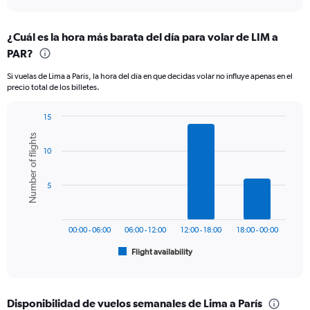
axis
interactive
displaying
chart
categories.
¿Cuál es la hora más barata del día para volar de LIM a
Range:
PAR?
12
categories.
Si vuelas de Lima a París, la hora del día en que decidas volar no influye apenas en el
The
precio total de los billetes.
chart
has
15
1
Bar
Y
Chart
Number of flights
graphic.
chart
axis
10
with
displaying
6
values.
bars.
Range:
5
0
The
to
chart
1800.
has
00:00 - 06:00
06:00 - 12:00
12:00 - 18:00
18:00 - 00:00
1
Flight availability
X
End
of
axis
interactive
displaying
chart
categories.
Disponibilidad de vuelos semanales de Lima a París
Range: