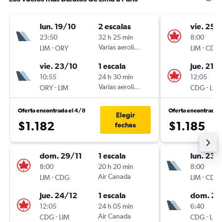
lun. 19/10
2 escalas
vie. 25/
23:50
32 h 25 min
8:00
-
Varias aerolíneas
-
LIM
ORY
LIM
CDG
vie. 23/10
1 escala
jue. 21/1
10:55
24 h 30 min
12:05
-
Varias aerolíneas
-
ORY
LIM
CDG
LIM
Oferta encontrada el 4/8
Oferta encontrada 
Elegir
$1.182
$1.185
fechas
dom. 29/11
1 escala
lun. 23/
8:00
20 h 20 min
8:00
-
Air Canada
-
LIM
CDG
LIM
CDG
jue. 24/12
1 escala
dom. 29
12:05
24 h 05 min
6:40
-
Air Canada
-
CDG
LIM
CDG
LIM