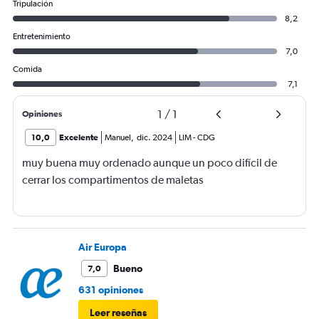
Tripulación
8,2
Entretenimiento
7,0
Comida
7,1
1
/
1
Opiniones
10,0
Excelente
Manuel
,
dic. 2024
LIM
-
CDG
muy buena muy ordenado aunque un poco difícil de
cerrar los compartimentos de maletas
Air Europa
Bueno
7,0
631 opiniones
Leer reseñas