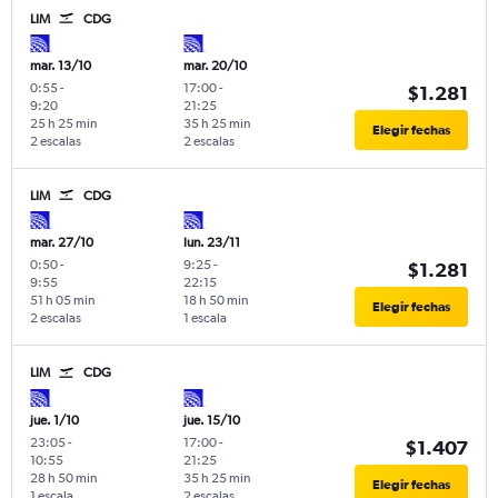
LIM
CDG
mar. 13/10
mar. 20/10
0:55
-
17:00
-
$1.281
9:20
21:25
25 h 25 min
35 h 25 min
Elegir fechas
2 escalas
2 escalas
LIM
CDG
mar. 27/10
lun. 23/11
0:50
-
9:25
-
$1.281
9:55
22:15
51 h 05 min
18 h 50 min
Elegir fechas
2 escalas
1 escala
LIM
CDG
jue. 1/10
jue. 15/10
23:05
-
17:00
-
$1.407
10:55
21:25
28 h 50 min
35 h 25 min
Elegir fechas
1 escala
2 escalas