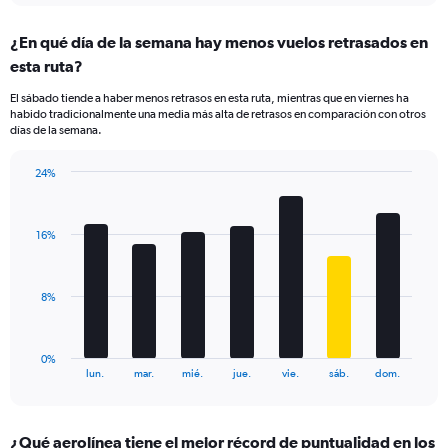
displaying
chart
categories.
¿En qué día de la semana hay menos vuelos retrasados en
Range:
esta ruta?
3
categories.
El sábado tiende a haber menos retrasos en esta ruta, mientras que en viernes ha
The
habido tradicionalmente una media más alta de retrasos en comparación con otros
chart
días de la semana.
has
1
24%
Y
Bar
Chart
axis
graphic.
chart
displaying
with
values.
16%
7
Range:
bars.
0
to
The
8%
24.
chart
has
1
0%
X
End
lun.
mar.
mié.
jue.
vie.
sáb.
dom.
of
axis
interactive
displaying
chart
categories.
¿Qué aerolínea tiene el mejor récord de puntualidad en los