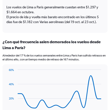
chart
has
Los vuelos de Lima a París generalmente cuestan entre $1.297 y
1
$1.664 en octubre.
Y
El precio de ida y vuelta más barato encontrado en los últimos 5
axis
días fue de $1.182 con Varias aerolíneas (del 19 oct. al 23 oct.).
displaying
values.
Range:
0
¿Con qué frecuencia salen demorados los vuelos desde
to
4.5.
Lima a París?
Alrededor del 17 % de los vuelos semanales entre Lima y París han sufrido retrasos en
el último año, con un tiempo medio de retraso de 167 minutos.
60%
Line
Chart
graphic.
chart
with
40%
14
data
points.
20%
The
chart