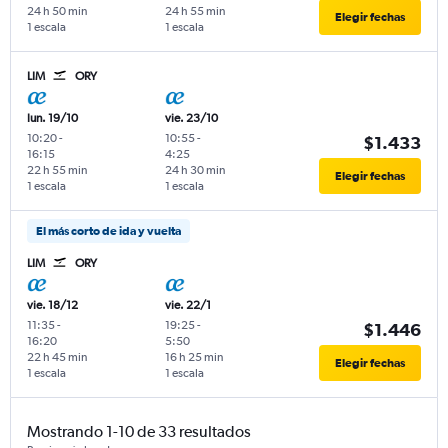
24 h 50 min
24 h 55 min
Elegir fechas
1 escala
1 escala
LIM
ORY
lun. 19/10
vie. 23/10
10:20
-
10:55
-
$1.433
16:15
4:25
22 h 55 min
24 h 30 min
Elegir fechas
1 escala
1 escala
El más corto de ida y vuelta
LIM
ORY
vie. 18/12
vie. 22/1
11:35
-
19:25
-
$1.446
16:20
5:50
22 h 45 min
16 h 25 min
Elegir fechas
1 escala
1 escala
Mostrando 1-10 de 33 resultados