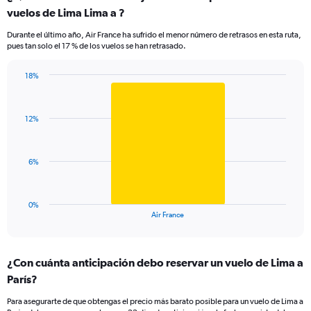
Range:
vuelos de Lima Lima a ?
7
categories.
Durante el último año, Air France ha sufrido el menor número de retrasos en esta ruta,
The
pues tan solo el 17 % de los vuelos se han retrasado.
chart
has
18%
1
Bar
Chart
Y
graphic.
chart
axis
with
displaying
12%
1
values.
bar.
Range:
0
The
6%
to
chart
24.
has
1
0%
X
End
Air France
of
axis
interactive
displaying
chart
categories.
¿Con cuánta anticipación debo reservar un vuelo de Lima a
Range:
París?
1
categories.
Para asegurarte de que obtengas el precio más barato posible para un vuelo de Lima a
The