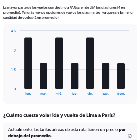
6
La mayor parte de los vuelos con destino a PAR salen de LIM los días lunes (4 en
categories.
promedio). Tendrás menos opciones de vuelos los días martes, ya que sale la menor
The
cantidad de vuelos (2 en promedio).
chart
has
4.5
1
Bar
Chart
Y
graphic.
chart
axis
with
3
displaying
7
bars.
Number
of
The
flights.
1.5
chart
Range:
has
0
1
to
0
X
End
15.
lun.
mar.
mié.
jue.
vie.
sáb.
dom.
of
axis
interactive
displaying
chart
categories.
¿Cuánto cuesta volar ida y vuelta de Lima a París?
Range:
7
categories.
Actualmente, las tarifas aéreas de esta ruta tienen un precio
por
The
debajo del promedio
.