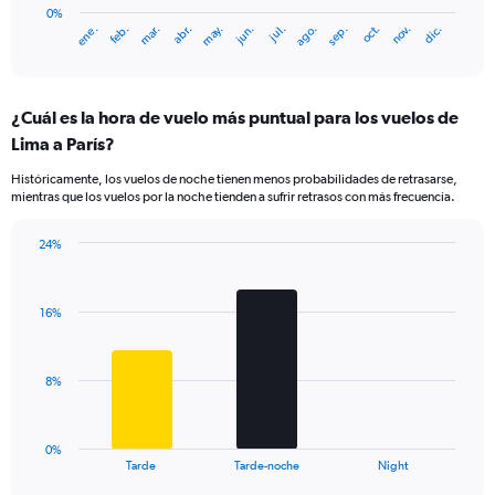
has
0%
mar.
jun.
sep.
dic.
ene.
abr.
jul.
oct.
feb.
may.
ago.
nov.
1
End
of
X
interactive
axis
chart
displaying
¿Cuál es la hora de vuelo más puntual para los vuelos de
categories.
Range:
Lima a París?
14
Históricamente, los vuelos de noche tienen menos probabilidades de retrasarse,
categories.
mientras que los vuelos por la noche tienden a sufrir retrasos con más frecuencia.
The
chart
has
24%
Bar
1
Chart
graphic.
chart
Y
with
axis
16%
3
displaying
bars.
values.
Range:
The
8%
0
chart
to
has
60.
1
0%
X
End
Tarde
Tarde-noche
Night
of
axis
interactive