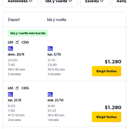
Aerolíneas
Ida y vuelta
Escalas
Aerop
Depart
Ida y vuelta
Ida y vuelta más barata
LIM
CDG
dom. 20/9
lun. 5/10
23:05
-
11:15
-
$1.280
7:45
23:00
49 h 40 min
42 h 45 min
Elegir fechas
2 escalas
2 escalas
LIM
CDG
lun. 21/9
mié. 21/10
0:55
-
9:45
-
$1.280
7:05
21:25
47 h 10 min
18 h 40 min
Elegir fechas
2 escalas
1 escala