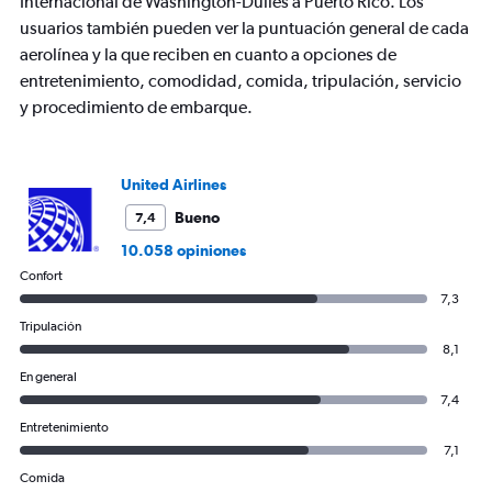
Internacional de Washington-Dulles a Puerto Rico. Los
axes
usuarios también pueden ver la puntuación general de cada
displaying
aerolínea y la que reciben en cuanto a opciones de
Avg.
Price
entretenimiento, comodidad, comida, tripulación, servicio
and
y procedimiento de embarque.
Number
of
flights.
United Airlines
Bueno
7,4
10.058 opiniones
Confort
7,3
Tripulación
8,1
En general
7,4
Entretenimiento
7,1
Comida