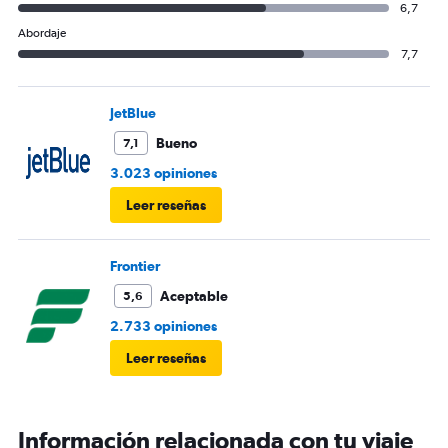
6,7
Abordaje
7,7
JetBlue
Bueno
7,1
3.023 opiniones
Leer reseñas
Frontier
Aceptable
5,6
2.733 opiniones
Leer reseñas
Información relacionada con tu viaje