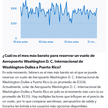
graphic.
with
91
$500
data
points.
The
$250
chart
has
1
0
X
End
90 días antes
60 días antes
30 días antes
El mis…
of
axis
interactive
displaying
chart
categories.
¿Cuál es el mes más barato para reservar un vuelo de
Range:
Aeropuerto Washington D. C. Internacional de
91
Washington-Dulles a Puerto Rico?
categories.
En este momento, febrero es el mes más barato en el que se puede
The
reservar un vuelo de Aeropuerto Washington D. C. Internacional de
chart
Washington-Dulles a Puerto Rico (a un promedio de $324).
has
Actualmente, volar de Aeropuerto Washington D. C. Internacional de
1
Y
Washington-Dulles a Puerto Rico en julio es el momento más caro (a un
axis
promedio de $535). Hay múltiples factores que influyen en el precio de
displaying
un vuelo, por lo que comparar aerolíneas, aeropuertos de salida y
values.
horarios les brinda a los usuarios más opciones disponibles.