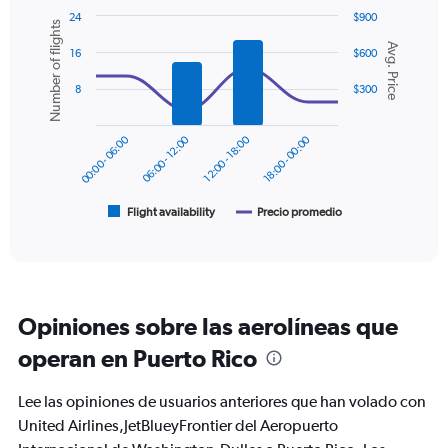
axis
24
$900
Number of flights
displaying
Combination
Chart
Avg. Price
graphic.
chart
values.
16
$600
with
Range:
2
0
8
$300
data
to
series.
600.
00:00 - 06:00
06:00 - 12:00
12:00 - 18:00
18:00 - 00:00
The
chart
has
1
Flight availability
Precio promedio
End
of
X
interactive
axis
chart
displaying
categories.
Range:
Opiniones sobre las aerolíneas que
6
categories.
operan en Puerto Rico
The
chart
Lee las opiniones de usuarios anteriores que han volado con
has
2
United Airlines,JetBlueyFrontier del Aeropuerto
Y