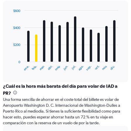
Range:
0
$600
to
Bar
Chart
750.
graphic.
chart
with
$400
12
bars.
$200
The
chart
has
0
1
ene.
abr.
jul.
oct.
mar.
jun.
sep.
dic.
feb.
may.
ago.
nov.
X
End
of
axis
interactive
displaying
chart
categories.
¿Cuál es la hora más barata del día para volar de IAD a
Range:
PR?
12
Una forma sencilla de ahorrar en el coste total del billete es volar de
categories.
Aeropuerto Washington D. C. Internacional de Washington-Dulles a
The
Puerto Rico al mediodía. Si tienes la suficiente flexibilidad como para
chart
hacer esto, puedes esperar ahorrar hasta un 72 % en tu viaje en
has
comparación con la reserva de un vuelo de por la tarde.
1
Y