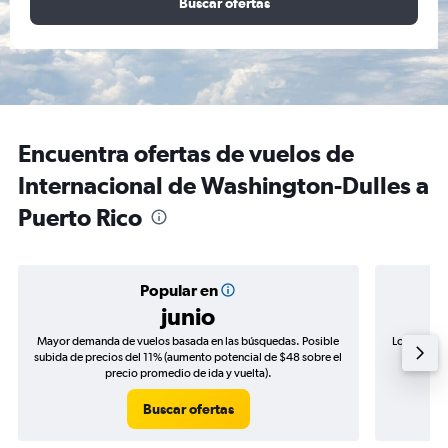
Buscar ofertas
Encuentra ofertas de vuelos de
Internacional de Washington-Dulles a
Puerto Rico
Popular en
junio
Mayor demanda de vuelos basada en las búsquedas. Posible
Los precio
subida de precios del 11% (aumento potencial de $48 sobre el
de precio
precio promedio de ida y vuelta).
Buscar ofertas