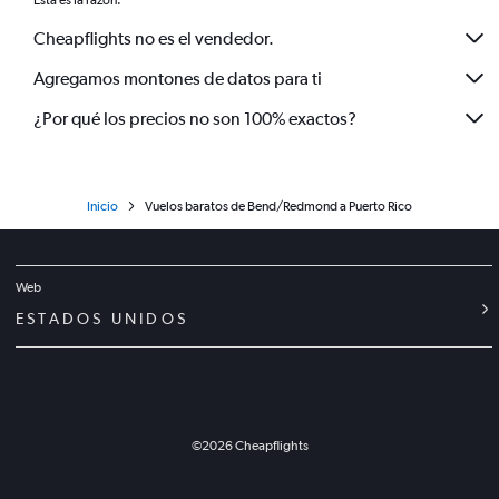
Esta es la razón:
Cheapflights no es el vendedor.
Agregamos montones de datos para ti
¿Por qué los precios no son 100% exactos?
Inicio
Vuelos baratos de Bend/Redmond a Puerto Rico
Web
ESTADOS UNIDOS
©
2026
Cheapflights