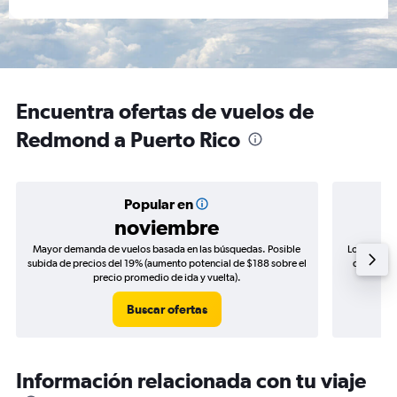
Encuentra ofertas de vuelos de
Redmond a Puerto Rico
Popular en
noviembre
Mayor demanda de vuelos basada en las búsquedas. Posible
Los precio
subida de precios del 19% (aumento potencial de $188 sobre el
de precios
precio promedio de ida y vuelta).
Buscar ofertas
Información relacionada con tu viaje