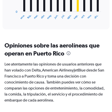
chart
has
0
1
ene.
abr.
jul.
oct.
mar.
jun.
sep.
dic.
feb.
may.
ago.
nov.
X
End
of
axis
interactive
displaying
chart
categories.
Range:
12
Opiniones sobre las aerolíneas que
categories.
The
operan en Puerto Rico
chart
has
Lee atentamente las opiniones de usuarios anteriores que
1
Y
han volado con Delta,American AirlinesyJetBlue desde San
axis
Francisco a Puerto Rico y toma una decisión con
displaying
conocimiento de causa. También puedes ver cómo se
values.
comparan las opciones de entretenimiento, la comodidad,
Range:
0
la comida, la tripulación, el servicio y el procedimiento de
to
embarque de cada aerolínea.
750.