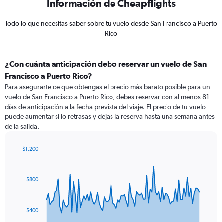
Información de Cheapflights
Todo lo que necesitas saber sobre tu vuelo desde San Francisco a Puerto
Rico
¿Con cuánta anticipación debo reservar un vuelo de San
Francisco a Puerto Rico?
Para asegurarte de que obtengas el precio más barato posible para un
vuelo de San Francisco a Puerto Rico, debes reservar con al menos 81
días de anticipación a la fecha prevista del viaje. El precio de tu vuelo
puede aumentar si lo retrasas y dejas la reserva hasta una semana antes
de la salida.
$1.200
Chart
Chart
graphic.
with
91
$800
data
points.
The
$400
chart