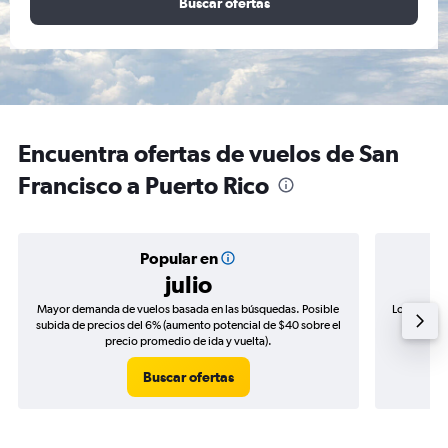
Buscar ofertas
Encuentra ofertas de vuelos de San
Francisco a Puerto Rico
Popular en
julio
Mayor demanda de vuelos basada en las búsquedas. Posible
Los precio
subida de precios del 6% (aumento potencial de $40 sobre el
de precio
precio promedio de ida y vuelta).
Buscar ofertas