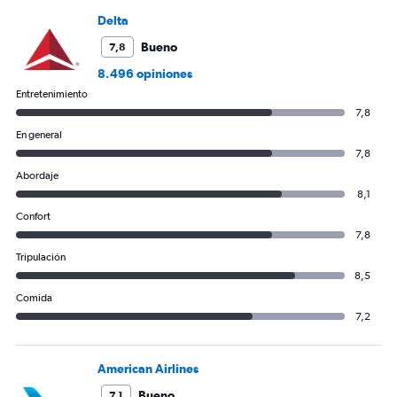
Delta
Bueno
7,8
8.496 opiniones
Entretenimiento
7,8
En general
7,8
Abordaje
8,1
Confort
7,8
Tripulación
8,5
Comida
7,2
American Airlines
Bueno
7,1