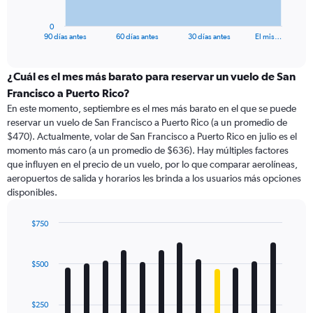
has
1
0
X
End
90 días antes
60 días antes
30 días antes
El mis…
of
axis
interactive
displaying
chart
categories.
¿Cuál es el mes más barato para reservar un vuelo de San
Range:
Francisco a Puerto Rico?
91
En este momento, septiembre es el mes más barato en el que se puede
categories.
reservar un vuelo de San Francisco a Puerto Rico (a un promedio de
The
$470). Actualmente, volar de San Francisco a Puerto Rico en julio es el
chart
momento más caro (a un promedio de $636). Hay múltiples factores
has
que influyen en el precio de un vuelo, por lo que comparar aerolíneas,
1
aeropuertos de salida y horarios les brinda a los usuarios más opciones
Y
disponibles.
axis
displaying
values.
$750
Range:
Bar
Chart
0
graphic.
chart
with
to
$500
12
1200.
bars.
$250
The