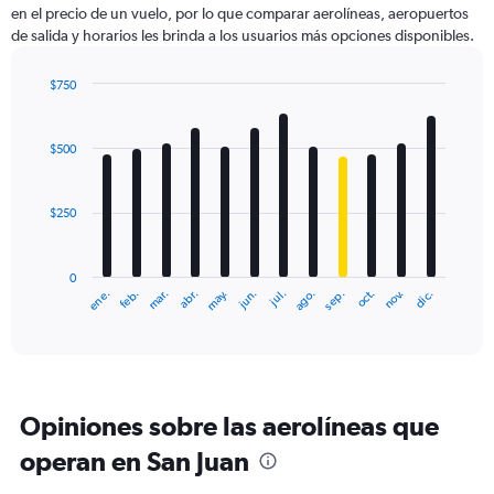
en el precio de un vuelo, por lo que comparar aerolíneas, aeropuertos
1
de salida y horarios les brinda a los usuarios más opciones disponibles.
Y
axis
displaying
$750
values.
Bar
Chart
Range:
graphic.
chart
with
0
$500
12
to
bars.
1200.
$250
The
chart
has
0
1
ene.
abr.
jul.
oct.
mar.
jun.
sep.
dic.
feb.
may.
ago.
nov.
X
End
of
axis
interactive
displaying
chart
categories.
Range:
12
Opiniones sobre las aerolíneas que
categories.
The
operan en San Juan
chart
has