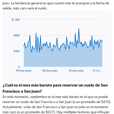
Juan. La tendencia general es que cuanto más te acerques a la fecha de
salida, más caro será el vuelo.
$1.200
Chart
Chart
graphic.
with
91
$800
data
points.
The
$400
chart
has
1
0
X
End
90 días antes
60 días antes
30 días antes
El mis…
of
axis
interactive
displaying
chart
categories.
¿Cuál es el mes más barato para reservar un vuelo de San
Range:
Francisco a San Juan?
91
En este momento, septiembre es el mes más barato en el que se puede
categories.
reservar un vuelo de San Francisco a San Juan (a un promedio de $470).
The
Actualmente, volar de San Francisco a San Juan en julio es el momento
chart
más caro (a un promedio de $637). Hay múltiples factores que influyen
has