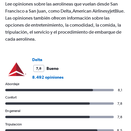
Lee opiniones sobre las aerolíneas que vuelan desde San
1
Y
Francisco a San Juan, como Delta,American AirlinesyJetBlue.
axis
Las opiniones también ofrecen información sobre las
displaying
opciones de entretenimiento, la comodidad, la comida, la
values.
tripulación, el servicio y el procedimiento de embarque de
Range:
0
cada aerolínea.
to
750.
Delta
Bueno
7,8
8.492 opiniones
Abordaje
8,1
Confort
7,8
En general
7,8
Tripulación
8,5