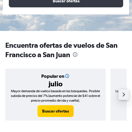
Buscar ofertas
Encuentra ofertas de vuelos de San
Francisco a San Juan
Popular en
julio
Mayor demanda de vuelos basada en las búsquedas. Posible
Los precio
subida de precios del 7% (aumento potencial de $41 sobre el
de precio
precio promedio de ida y vuelta).
Buscar ofertas