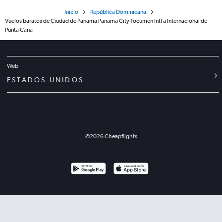
Inicio
República Dominicana
Vuelos baratos de Ciudad de Panamá Panama City Tocumen Intl a Internacional de
Punta Cana
Web
ESTADOS UNIDOS
©
2026
Cheapflights