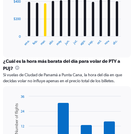
to
$400
12
900.
bars.
$200
The
chart
has
0
1
ene.
abr.
jul.
oct.
mar.
jun.
sep.
dic.
feb.
may.
ago.
nov.
X
End
of
axis
interactive
displaying
chart
categories.
¿Cuál es la hora más barata del día para volar de PTY a
Range:
PUJ?
12
Si vuelas de Ciudad de Panamá a Punta Cana, la hora del día en que
categories.
decidas volar no influye apenas en el precio total de los billetes.
The
chart
has
36
1
Bar
Chart
Number of flights
Y
graphic.
chart
axis
24
with
6
displaying
bars.
values.
12
Range:
The