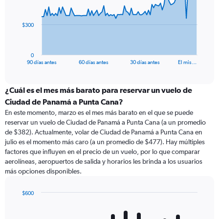
points.
The
$300
chart
has
1
0
X
End
90 días antes
60 días antes
30 días antes
El mis…
of
axis
interactive
displaying
chart
categories.
¿Cuál es el mes más barato para reservar un vuelo de
Range:
Ciudad de Panamá a Punta Cana?
91
En este momento, marzo es el mes más barato en el que se puede
categories.
reservar un vuelo de Ciudad de Panamá a Punta Cana (a un promedio
The
de $382). Actualmente, volar de Ciudad de Panamá a Punta Cana en
chart
julio es el momento más caro (a un promedio de $477). Hay múltiples
has
factores que influyen en el precio de un vuelo, por lo que comparar
1
aerolíneas, aeropuertos de salida y horarios les brinda a los usuarios
Y
más opciones disponibles.
axis
displaying
values.
$600
Range:
Bar
Chart
0
graphic.
chart
with