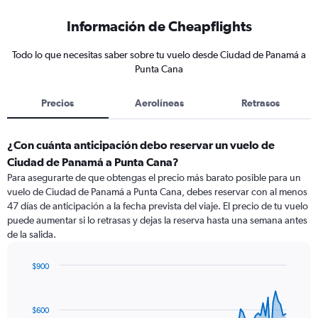
Información de Cheapflights
Todo lo que necesitas saber sobre tu vuelo desde Ciudad de Panamá a
Punta Cana
Precios
Aerolíneas
Retrasos
¿Con cuánta anticipación debo reservar un vuelo de
Ciudad de Panamá a Punta Cana?
Para asegurarte de que obtengas el precio más barato posible para un
vuelo de Ciudad de Panamá a Punta Cana, debes reservar con al menos
47 días de anticipación a la fecha prevista del viaje. El precio de tu vuelo
puede aumentar si lo retrasas y dejas la reserva hasta una semana antes
de la salida.
$900
Chart
Chart
graphic.
with
91
$600
data