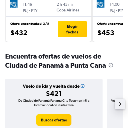
11:46
2 h 43 min
14:00
-
Copa Airlines
-
PUJ
PTY
PUJ
PTY
Oferta encontrada el 3/8
Oferta encontrada 
Elegir
$432
$453
fechas
Encuentra ofertas de vuelos de
Ciudad de Panamá a Punta Cana
Vuelo de ida y vuelta desde
$421
De Ciudad de Panamá Panama City Tocumen Intl a
Vuelo de id
Internacional de Punta Cana
Buscar ofertas