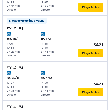
17:38
13:29
2 h 44 min
2 h 39 min
Elegir fechas
Directo
Directo
El más corto de ida y vuelta
PTY
PUJ
sáb. 30/1
lun. 8/2
7:06
-
17:55
-
$421
10:35
19:40
2 h 29 min
2 h 45 min
Elegir fechas
Directo
Directo
PTY
PUJ
lun. 30/11
vie. 4/12
13:57
-
14:50
-
$421
17:35
16:35
2 h 38 min
2 h 45 min
Elegir fechas
Directo
Directo
PTY
PUJ