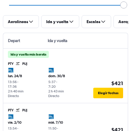
Aerolíneas
Ida y vuelta
Escalas
Aerop
Depart
Ida y vuelta
Ida y vuelta más barata
PTY
PUJ
lun. 24/8
dom. 30/8
13:56
-
5:37
-
$421
17:36
7:20
2 h 40 min
2 h 43 min
Elegir fechas
Directo
Directo
PTY
PUJ
vie. 2/10
mié. 7/10
13:54
-
11:50
-
$421