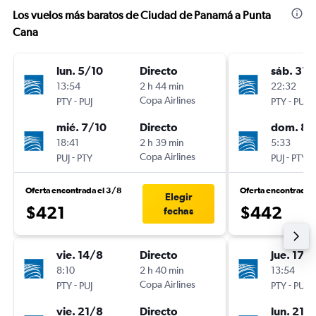
Los vuelos más baratos de Ciudad de Panamá a Punta
Cana
lun. 5/10
Directo
sáb. 31/
13:54
2 h 44 min
22:32
-
Copa Airlines
-
PTY
PUJ
PTY
PUJ
mié. 7/10
Directo
dom. 8/
18:41
2 h 39 min
5:33
-
Copa Airlines
-
PUJ
PTY
PUJ
PTY
Oferta encontrada el 3/8
Oferta encontrada 
Elegir
$421
$442
fechas
vie. 14/8
Directo
jue. 17/
8:10
2 h 40 min
13:54
-
Copa Airlines
-
PTY
PUJ
PTY
PUJ
vie. 21/8
Directo
lun. 21/