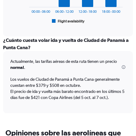
0
chart
to
has
600.
00:00 - 06:00
06:00 - 12:00
12:00 - 18:00
18:00 - 00:00
1
Flight availability
X
End
of
axis
interactive
displaying
chart
categories.
¿Cuánto cuesta volar ida y vuelta de Ciudad de Panamá a
Range:
Punta Cana?
6
categories.
Actualmente, las tarifas aéreas de esta ruta tienen un precio
The
normal
.
chart
has
Los vuelos de Ciudad de Panamá a Punta Cana generalmente
1
cuestan entre $379 y $508 en octubre.
Y
axis
El precio de ida y vuelta más barato encontrado en los últimos 5
displaying
días fue de $421 con Copa Airlines (del 5 oct. al 7 oct.).
Number
of
flights.
Range:
0
Opiniones sobre las aerolíneas que
to