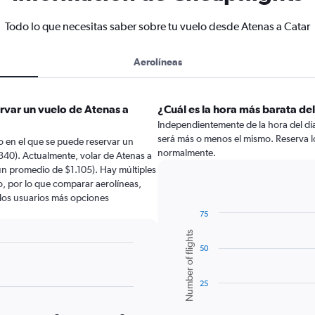
Todo lo que necesitas saber sobre tu vuelo desde Atenas a Catar
Aerolíneas
rvar un vuelo de Atenas a
¿Cuál es la hora más barata de
Independientemente de la hora del día a
será más o menos el mismo. Reserva l
 en el que se puede reservar un
normalmente.
340). Actualmente, volar de Atenas a
un promedio de $1.105). Hay múltiples
lo, por lo que comparar aerolíneas,
a los usuarios más opciones
75
Bar
Chart
Number of flights
graphic.
chart
50
with
6
bars.
25
The
chart