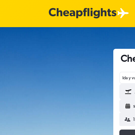
Che
Ida y v