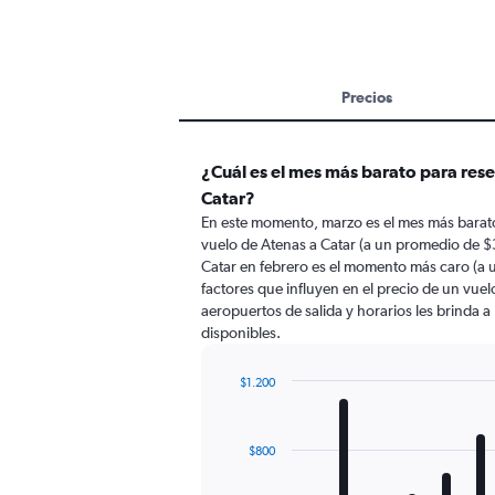
Precios
¿Cuál es el mes más barato para rese
Catar?
En este momento, marzo es el mes más barato
vuelo de Atenas a Catar (a un promedio de $
Catar en febrero es el momento más caro (a 
factores que influyen en el precio de un vue
aeropuertos de salida y horarios les brinda 
disponibles.
$1.200
Bar
Chart
graphic.
chart
with
$800
12
bars.