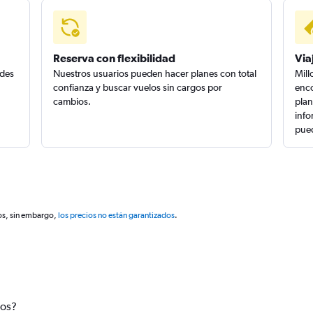
Reserva con flexibilidad
Via
edes
Nuestros usuarios pueden hacer planes con total
Mill
confianza y buscar vuelos sin cargos por
enco
cambios.
plan
info
pued
os, sin embargo,
los precios no están garantizados
.
tos?