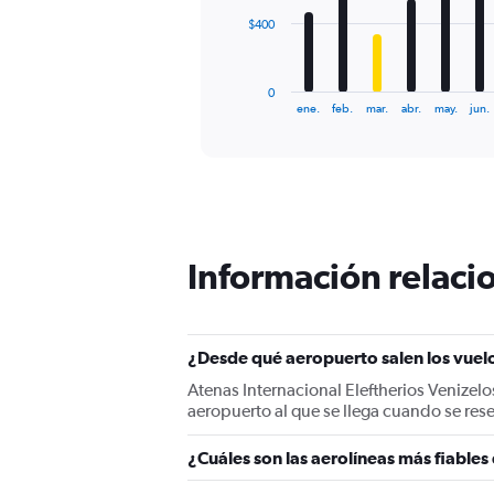
The
$400
chart
has
1
0
X
End
ene.
feb.
mar.
abr.
may.
jun.
of
axis
interactive
displaying
chart
categories.
Range:
12
categories.
The
Información relacio
chart
has
1
Y
¿Desde qué aeropuerto salen los vuel
axis
displaying
Atenas Internacional Eleftherios Venizelo
values.
aeropuerto al que se llega cuando se res
Range:
0
¿Cuáles son las aerolíneas más fiables
to
1200.