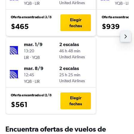
-
United Airlines
-
YQB
LIR
YQB
LIR
Oferta encontrada el 3/8
Oferta encontrada 
Elegir
$465
$939
fechas
mar. 1/9
2 escalas
13:20
46 h 48 min
-
United Airlines
LIR
YQB
mar. 8/9
2 escalas
12:45
25 h 25 min
-
United Airlines
YQB
LIR
Oferta encontrada el 2/8
Elegir
$561
fechas
Encuentra ofertas de vuelos de