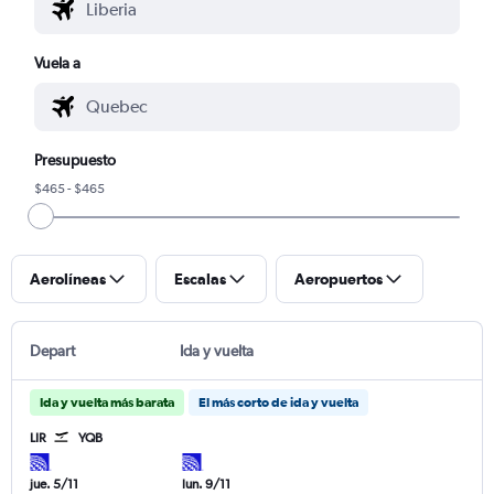
Vuela a
Presupuesto
$465 - $465
Aerolíneas
Escalas
Aeropuertos
Depart
Ida y vuelta
Ida y vuelta más barata
El más corto de ida y vuelta
LIR
YQB
jue. 5/11
lun. 9/11