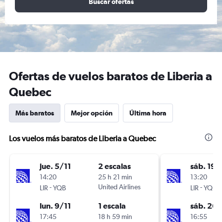
Buscar ofertas
Ofertas de vuelos baratos de Liberia a
Quebec
Más baratos
Mejor opción
Última hora
Los vuelos más baratos de Liberia a Quebec
jue. 5/11
2 escalas
sáb. 19/
14:20
25 h 21 min
13:20
-
United Airlines
-
LIR
YQB
LIR
YQB
lun. 9/11
1 escala
sáb. 26
17:45
18 h 59 min
16:55