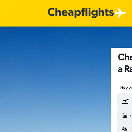
Che
a R
Ida y v