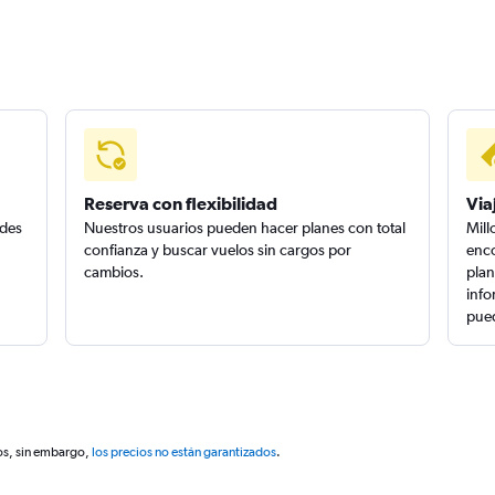
Reserva con flexibilidad
Via
edes
Nuestros usuarios pueden hacer planes con total
Mill
confianza y buscar vuelos sin cargos por
enco
cambios.
plan
info
pued
os, sin embargo,
los precios no están garantizados
.