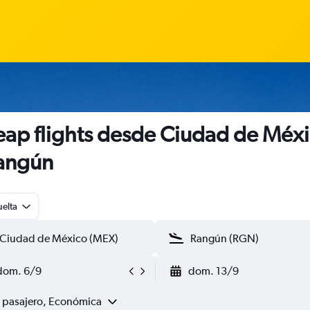
ap flights desde Ciudad de Méx
angún
uelta
dom. 6/9
dom. 13/9
1 pasajero, Económica