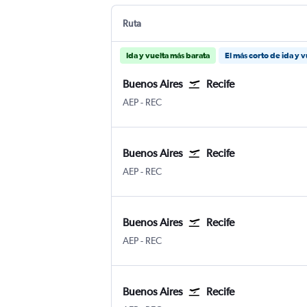
Ruta
Ida y vuelta más barata
El más corto de ida y v
Buenos Aires
Recife
Buenos Aires Aeroparque Jorge Newber
Recife
AEP
-
REC
Buenos Aires
Recife
Buenos Aires Aeroparque Jorge Newber
Recife
AEP
-
REC
Buenos Aires
Recife
Buenos Aires Aeroparque Jorge Newber
Recife
AEP
-
REC
Buenos Aires
Recife