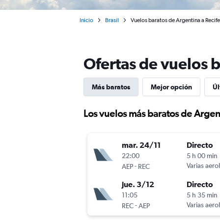
Inicio
Brasil
Vuelos baratos de Argentina a Recife
Ofertas de vuelos b
Más baratos
Mejor opción
Úl
Los vuelos más baratos de Argent
mar. 24/11
Directo
22:00
5 h 00 min
-
Varias aero
AEP
REC
jue. 3/12
Directo
11:05
5 h 35 min
-
Varias aero
REC
AEP