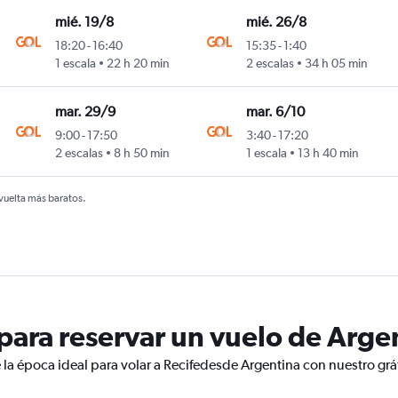
mié. 19/8
mié. 26/8
18:20
-
16:40
15:35
-
1:40
y
1 escala
22 h 20 min
2 escalas
34 h 05 min
mar. 29/9
mar. 6/10
9:00
-
17:50
3:40
-
17:20
y
2 escalas
8 h 50 min
1 escala
13 h 40 min
 vuelta más baratos.
ara reservar un vuelo de Argen
 la época ideal para volar a Recifedesde Argentina con nuestro grá