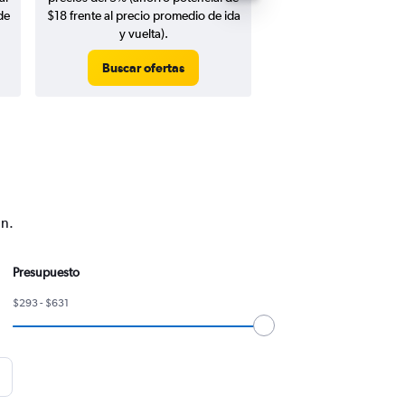
de
$18 frente al precio promedio de ida
y vuelta).
Buscar ofertas
Buscar ofert
an.
Presupuesto
$293 - $631