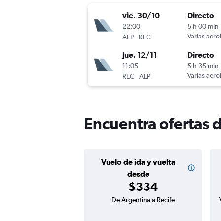
vie. 30/10
Directo
22:00
5 h 00 min
-
Varias aero
AEP
REC
jue. 12/11
Directo
11:05
5 h 35 min
-
Varias aero
REC
AEP
Encuentra ofertas d
Vuelo de ida y vuelta
desde
$334
De Argentina a Recife