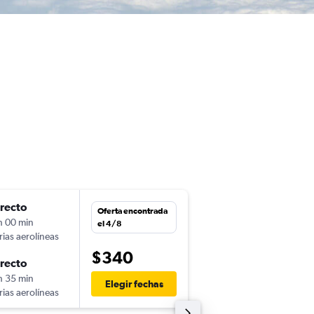
irecto
lun. 30/11
Oferta encontrada
h 00 min
5:03
el 4/8
rias aerolíneas
-
AEP
REC
$340
irecto
lun. 14/12
h 35 min
11:05
Elegir fechas
rias aerolíneas
-
REC
AEP