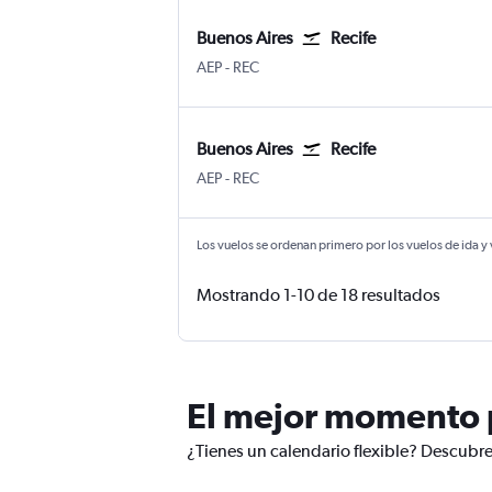
Buenos Aires
Recife
Buenos Aires Aeroparque Jorge Newber
Recife
AEP
-
REC
Buenos Aires
Recife
Buenos Aires Aeroparque Jorge Newber
Recife
AEP
-
REC
Los vuelos se ordenan primero por los vuelos de ida y
Mostrando 1-10 de 18 resultados
El mejor momento p
¿Tienes un calendario flexible? Descubre