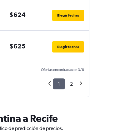
$624
Elegir fechas
$625
Elegir fechas
Ofertas encontradas en 3/8
1
2
tina a Recife
fico de predicción de precios.