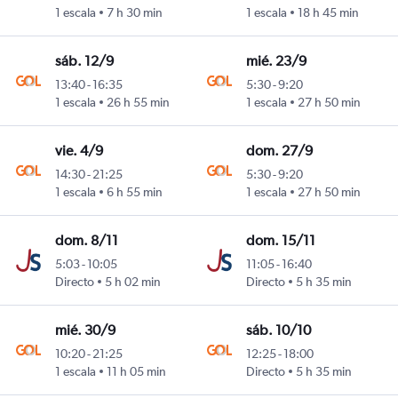
y
1 escala
7 h 30 min
1 escala
18 h 45 min
sáb. 12/9
mié. 23/9
13:40
-
16:35
5:30
-
9:20
y
1 escala
26 h 55 min
1 escala
27 h 50 min
vie. 4/9
dom. 27/9
14:30
-
21:25
5:30
-
9:20
y
1 escala
6 h 55 min
1 escala
27 h 50 min
dom. 8/11
dom. 15/11
5:03
-
10:05
11:05
-
16:40
y
Directo
5 h 02 min
Directo
5 h 35 min
mié. 30/9
sáb. 10/10
10:20
-
21:25
12:25
-
18:00
y
1 escala
11 h 05 min
Directo
5 h 35 min