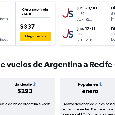
jue. 29/10
D
Oferta encontrada
4:39
5 
el 4/8
líneas
-
Je
AEP
REC
$337
jue. 12/11
D
11:05
5 
Elegir fechas
líneas
-
Je
REC
AEP
e vuelos de Argentina a Recife
Ida desde
Popular en
$293
enero
Vuelo de ida de Argentina a Recife
Mayor demanda de vuelos basad
en las búsquedas. Posible subida 
precios del 17% (aumento potenci