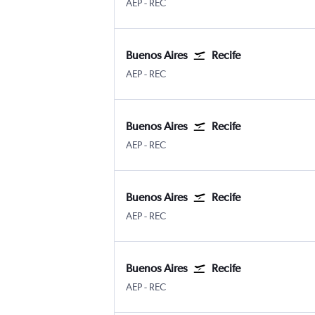
Buenos Aires Aeroparque Jorge Newber
Recife
AEP
-
REC
Buenos Aires
Recife
Buenos Aires Aeroparque Jorge Newber
Recife
AEP
-
REC
Buenos Aires
Recife
Buenos Aires Aeroparque Jorge Newber
Recife
AEP
-
REC
Buenos Aires
Recife
Buenos Aires Aeroparque Jorge Newber
Recife
AEP
-
REC
Buenos Aires
Recife
Buenos Aires Aeroparque Jorge Newber
Recife
AEP
-
REC