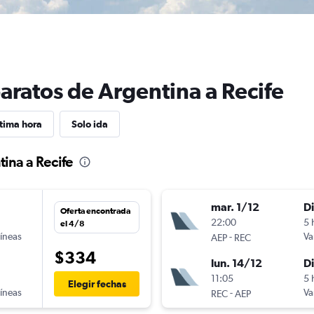
aratos de Argentina a Recife
tima hora
Solo ida
ina a Recife
mar. 1/12
D
Oferta encontrada
22:00
5 
el 4/8
líneas
-
Va
AEP
REC
$334
lun. 14/12
D
11:05
5 
Elegir fechas
líneas
-
Va
REC
AEP