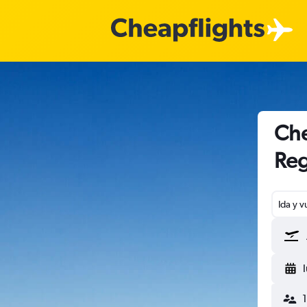
Che
Reg
Ida y v