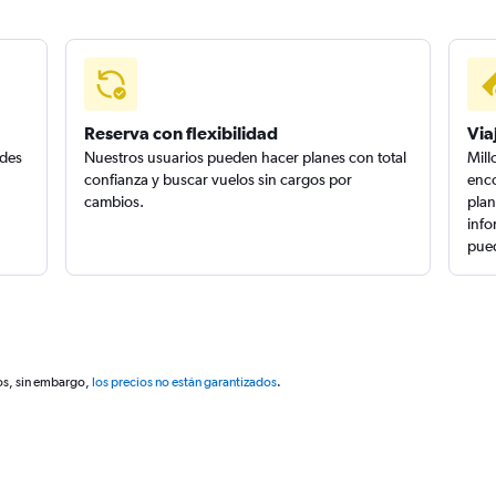
Reserva con flexibilidad
Via
edes
Nuestros usuarios pueden hacer planes con total
Mill
confianza y buscar vuelos sin cargos por
enco
cambios.
plan
info
pued
os, sin embargo,
los precios no están garantizados
.