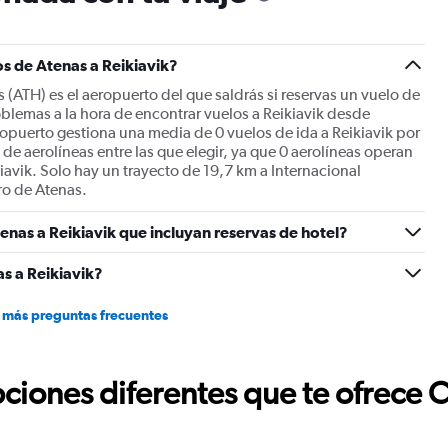
has
1
Y
s de Atenas a Reikiavik?
axis
displaying
s (ATH) es el aeropuerto del que saldrás si reservas un vuelo de
values.
oblemas a la hora de encontrar vuelos a Reikiavik desde
Range:
eropuerto gestiona una media de 0 vuelos de ida a Reikiavik por
0
de aerolíneas entre las que elegir, ya que 0 aerolíneas operan
to
iavik. Solo hay un trayecto de 19,7 km a Internacional
750.
ro de Atenas.
enas a Reikiavik que incluyan reservas de hotel?
s a Reikiavik?
 más preguntas frecuentes
ciones diferentes que te ofrece 