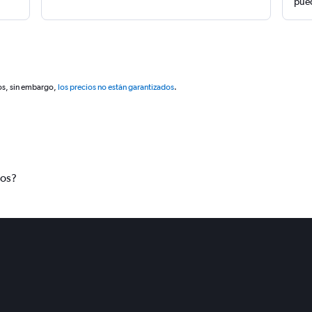
pued
os, sin embargo,
los precios no están garantizados
.
tos?