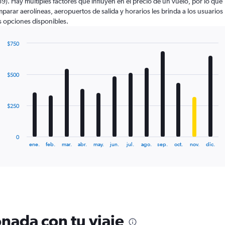
9). Hay múltiples factores que influyen en el precio de un vuelo, por lo que
parar aerolíneas, aeropuertos de salida y horarios les brinda a los usuarios
 opciones disponibles.
$750
Bar
Chart
graphic.
chart
with
$500
12
bars.
The
$250
chart
has
1
0
X
End
ene.
feb.
mar.
abr.
may.
jun.
jul.
ago.
sep.
oct.
nov.
dic.
of
axis
interactive
displaying
chart
categories.
Range:
12
categories.
The
nada con tu viaje
chart