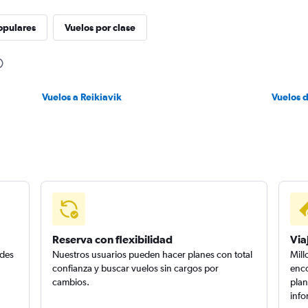
opulares
Vuelos por clase
Vuelos a Reikiavik
Vuelos 
Reserva con flexibilidad
Via
edes
Nuestros usuarios pueden hacer planes con total
Mill
confianza y buscar vuelos sin cargos por
enco
cambios.
plan
info