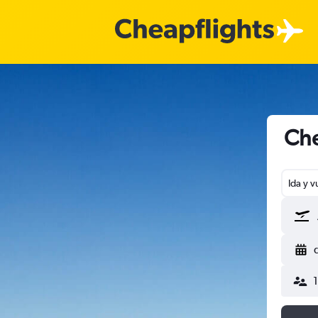
Che
Ida y v