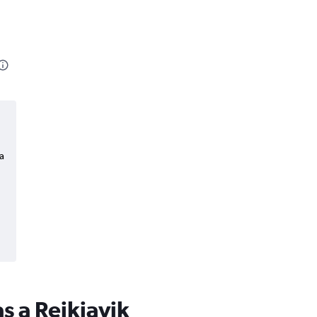
a
s a Reikiavik