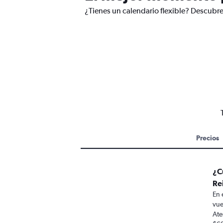
¿Tienes un calendario flexible? Descubre
Precios
¿C
Re
En 
vue
Ate