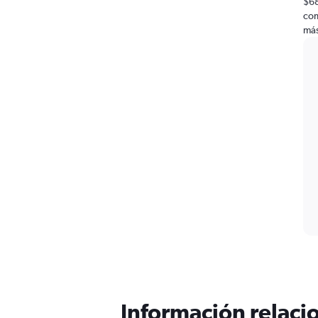
$68
com
más
Información relacio