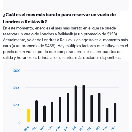
of
axis
interactive
displaying
chart
categories.
¿Cuál es el mes más barato para reservar un vuelo de
Range:
Londres a Reikiavik?
91
En este momento, enero es el mes más barato en el que se puede
categories.
reservar un vuelo de Londres a Reikiavik (a un promedio de $158).
The
Actualmente, volar de Londres a Reikiavik en agosto es el momento más
chart
caro (a un promedio de $435). Hay múltiples factores que influyen en el
has
precio de un vuelo, por lo que comparar aerolíneas, aeropuertos de
1
salida y horarios les brinda a los usuarios más opciones disponibles.
Y
axis
displaying
$600
values.
Bar
Chart
Range:
graphic.
chart
with
0
$400
12
to
bars.
600.
$200
The
chart
has
0
1
ene.
abr.
jul.
oct.
mar.
jun.
sep.
dic.
feb.
may.
ago.
nov.
X
End