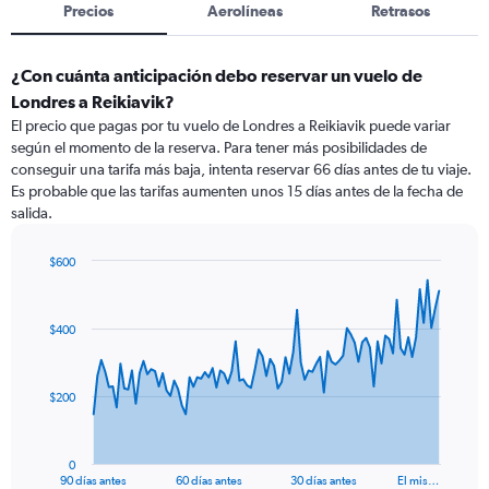
Precios
Aerolíneas
Retrasos
¿Con cuánta anticipación debo reservar un vuelo de
Londres a Reikiavik?
El precio que pagas por tu vuelo de Londres a Reikiavik puede variar
según el momento de la reserva. Para tener más posibilidades de
conseguir una tarifa más baja, intenta reservar 66 días antes de tu viaje.
Es probable que las tarifas aumenten unos 15 días antes de la fecha de
salida.
$600
Chart
Chart
graphic.
with
91
$400
data
points.
The
$200
chart
has
1
0
X
End
90 días antes
60 días antes
30 días antes
El mis…