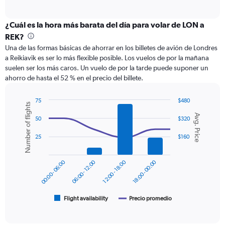
of
axis
interactive
displaying
chart
categories.
¿Cuál es la hora más barata del día para volar de LON a
Range:
REK?
12
Una de las formas básicas de ahorrar en los billetes de avión de Londres
categories.
a Reikiavik es ser lo más flexible posible. Los vuelos de por la mañana
The
suelen ser los más caros. Un vuelo de por la tarde puede suponer un
chart
ahorro de hasta el 52 % en el precio del billete.
has
1
Y
75
$480
Number of flights
axis
Combination
Chart
Avg. Price
graphic.
chart
displaying
50
$320
with
values.
2
25
$160
Range:
data
0
series.
to
00:00 - 06:00
06:00 - 12:00
12:00 - 18:00
18:00 - 00:00
600.
The
chart
has
1
Flight availability
Precio promedio
End
of
X
interactive
axis
chart