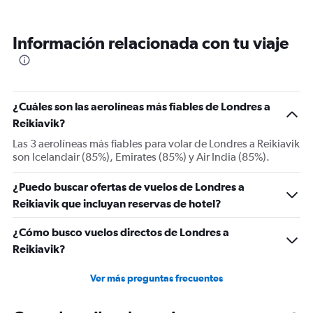
displaying
categories.
Range:
Información relacionada con tu viaje
6
categories.
The
chart
has
¿Cuáles son las aerolíneas más fiables de Londres a
2
Y
Reikiavik?
axes
Las 3 aerolíneas más fiables para volar de Londres a Reikiavik
displaying
son Icelandair (85%), Emirates (85%) y Air India (85%).
Avg.
Price
¿Puedo buscar ofertas de vuelos de Londres a
and
Number
Reikiavik que incluyan reservas de hotel?
of
flights.
¿Cómo busco vuelos directos de Londres a
Reikiavik?
Ver más preguntas frecuentes