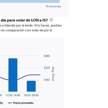
El mismo día
 día para volar de LON a IS?
a Islandia por la tarde. Si lo haces, podrías
o en comparación con volar de por la
$480
$320
Avg. Price
$160
00
12:00 - 18:00
18:00 - 00:00
ity
Precio promedio