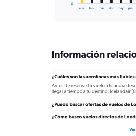
1
0
X
End
ene.
feb.
mar.
abr.
may.
jun.
of
axis
interactive
displaying
chart
categories.
Range:
12
categories.
The
Información relacio
chart
has
1
Y
¿Cuáles son las aerolíneas más fiables
axis
displaying
Antes de reservar tu vuelo a Islandia de
values.
llegar a tiempo a tu destino: Icelandair (
Range:
0
¿Puedo buscar ofertas de vuelos de Lo
to
450.
¿Cómo busco vuelos directos de Londr
Ver