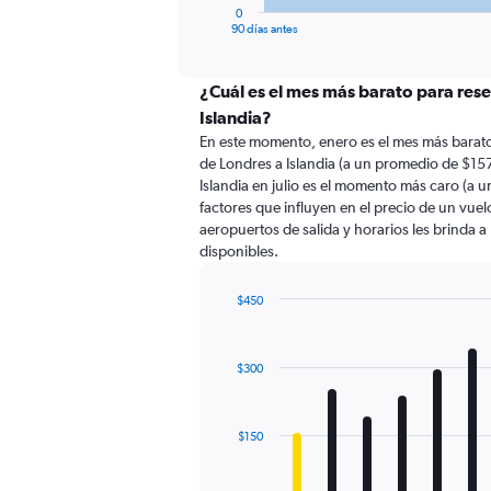
1
0
X
End
90 días antes
of
axis
interactive
displaying
chart
categories.
¿Cuál es el mes más barato para rese
Range:
Islandia?
91
En este momento, enero es el mes más barato
categories.
de Londres a Islandia (a un promedio de $157
The
Islandia en julio es el momento más caro (a 
chart
factores que influyen en el precio de un vue
has
aeropuertos de salida y horarios les brinda 
1
disponibles.
Y
axis
displaying
$450
values.
Bar
Chart
Range:
graphic.
chart
with
0
$300
12
to
bars.
600.
The
$150
chart
has