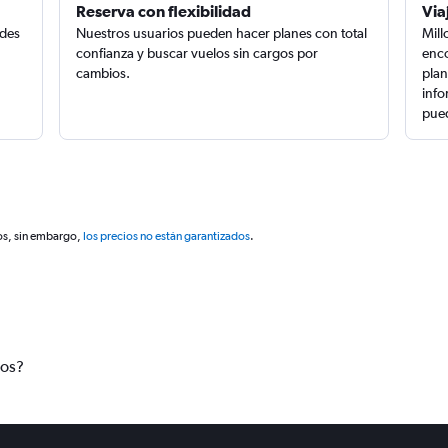
Reserva con flexibilidad
Via
edes
Nuestros usuarios pueden hacer planes con total
Mill
confianza y buscar vuelos sin cargos por
enco
cambios.
plan
info
pued
os, sin embargo,
los precios no están garantizados
.
tos?