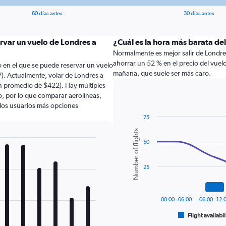
60 días antes
30 días antes
rvar un vuelo de Londres a
¿Cuál es la hora más barata del
Normalmente es mejor salir de Londres 
ahorrar un 52 % en el precio del vuel
 en el que se puede reservar un vuelo
mañana, que suele ser más caro.
). Actualmente, volar de Londres a
un promedio de $422). Hay múltiples
lo, por lo que comparar aerolíneas,
a los usuarios más opciones
75
Combination
Chart
Number of flights
graphic.
chart
50
with
2
data
series.
25
The
chart
00:00 - 06:00
06:00 - 12:
has
1
Flight availabil
End
of
X