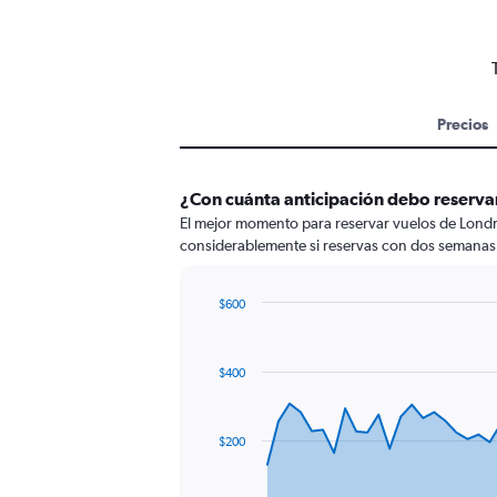
Precios
¿Con cuánta anticipación debo reservar
El mejor momento para reservar vuelos de Londres
considerablemente si reservas con dos semanas 
$600
Chart
Chart
graphic.
with
91
$400
data
points.
The
$200
chart
has