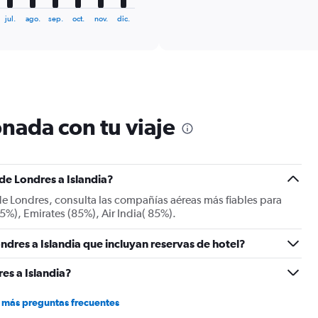
interactive
axis
chart
jul.
ago.
sep.
oct.
nov.
dic.
displaying
categories.
Range:
6
categories.
The
chart
nada con tu viaje
has
2
Y
axes
displaying
 de Londres a Islandia?
Avg.
sde Londres, consulta las compañías aéreas más fiables para
Price
85%), Emirates (85%), Air India( 85%).
and
Number
of
ndres a Islandia que incluyan reservas de hotel?
flights.
es a Islandia?
 más preguntas frecuentes