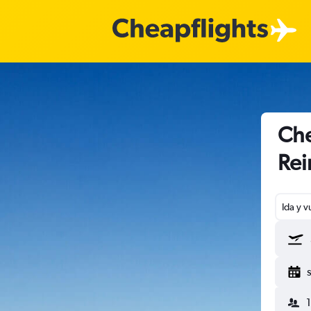
Che
Rei
Ida y v