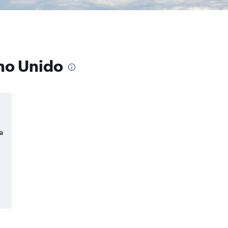
ino Unido
a