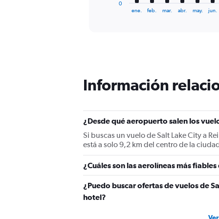
1
0
X
End
ene.
feb.
mar.
abr.
may.
jun.
of
axis
interactive
displaying
chart
categories.
Range:
12
categories.
The
Información relacio
chart
has
1
Y
¿Desde qué aeropuerto salen los vuelo
axis
displaying
Si buscas un vuelo de Salt Lake City a Rei
values.
está a solo 9,2 km del centro de la ciuda
Range:
0
¿Cuáles son las aerolíneas más fiables
to
1500.
¿Puedo buscar ofertas de vuelos de Sa
hotel?
Ver