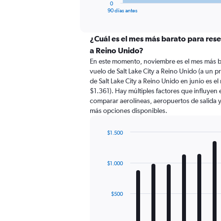
1
0
X
End
90 días antes
of
axis
interactive
displaying
chart
categories.
¿Cuál es el mes más barato para rese
Range:
a Reino Unido?
91
En este momento, noviembre es el mes más b
categories.
vuelo de Salt Lake City a Reino Unido (a un 
The
de Salt Lake City a Reino Unido en junio es
chart
$1.361). Hay múltiples factores que influyen 
has
comparar aerolíneas, aeropuertos de salida y 
1
más opciones disponibles.
Y
axis
displaying
$1.500
values.
Bar
Chart
Range:
graphic.
chart
with
0
$1.000
12
to
bars.
3000.
The
$500
chart
has