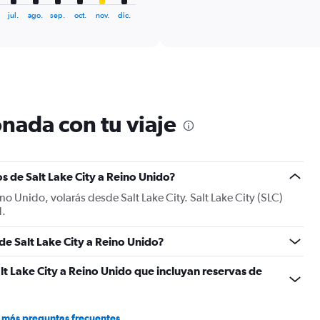
displaying
chart
jul.
ago.
sep.
oct.
nov.
dic.
categories.
Range:
6
categories.
The
chart
has
1
nada con tu viaje
Y
axis
displaying
Number
s de Salt Lake City a Reino Unido?
of
flights.
no Unido, volarás desde Salt Lake City. Salt Lake City (SLC)
Range:
d.
0
to
 de Salt Lake City a Reino Unido?
24.
lt Lake City a Reino Unido que incluyan reservas de
 más preguntas frecuentes