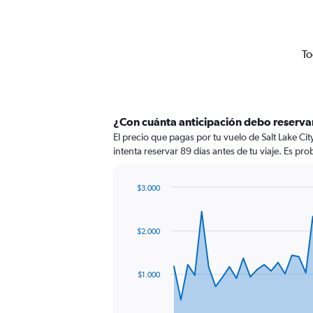
To
¿Con cuánta anticipación debo reservar
El precio que pagas por tu vuelo de Salt Lake Ci
intenta reservar 89 días antes de tu viaje. Es pr
$3.000
Chart
Chart
graphic.
with
91
$2.000
data
points.
The
$1.000
chart
has