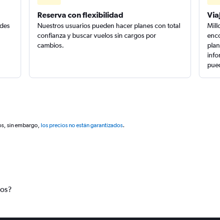
Reserva con flexibilidad
Via
edes
Nuestros usuarios pueden hacer planes con total
Mill
confianza y buscar vuelos sin cargos por
enco
cambios.
plan
info
pued
os, sin embargo,
los precios no están garantizados
.
tos?