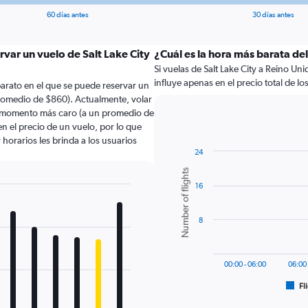
60 días antes
30 días antes
rvar un vuelo de Salt Lake City
¿Cuál es la hora más barata del
Si vuelas de Salt Lake City a Reino Uni
influye apenas en el precio total de los 
arato en el que se puede reservar un
promedio de $860). Actualmente, volar
 el momento más caro (a un promedio de
en el precio de un vuelo, por lo que
horarios les brinda a los usuarios
24
Bar
Chart
Number of flights
graphic.
chart
16
with
6
bars.
8
The
chart
has
00:00 - 06:00
06:00 
1
Fl
X
End
of
axis
interactive