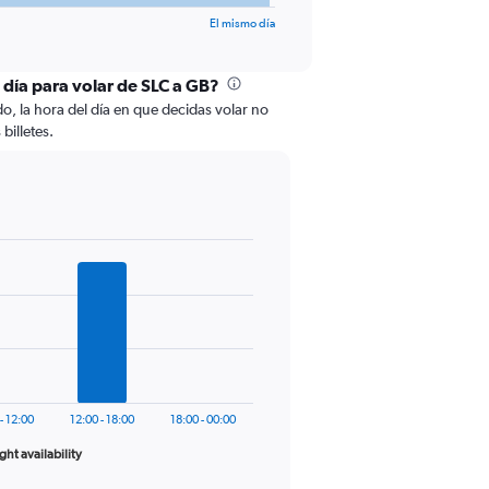
El mismo día
 día para volar de SLC a GB?
do, la hora del día en que decidas volar no
billetes.
- 12:00
12:00 - 18:00
18:00 - 00:00
ight availability