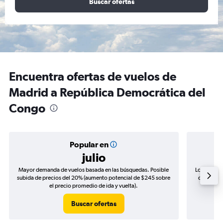
Buscar ofertas
Encuentra ofertas de vuelos de
Madrid a República Democrática del
Congo
Popular en
julio
Mayor demanda de vuelos basada en las búsquedas. Posible
Los precio
subida de precios del 20% (aumento potencial de $245 sobre
de precios
el precio promedio de ida y vuelta).
Buscar ofertas